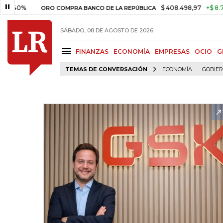
$ 408.498,97
+$ 8.753,81
+2,1
ORO COMPRA BANCO DE LA REPÚBLICA
SÁBADO, 08 DE AGOSTO DE 2026
FINANZAS
ECONOMÍA
EMPRESAS
OCIO
G
TEMAS DE CONVERSACIÓN
ECONOMÍA
GOBIE