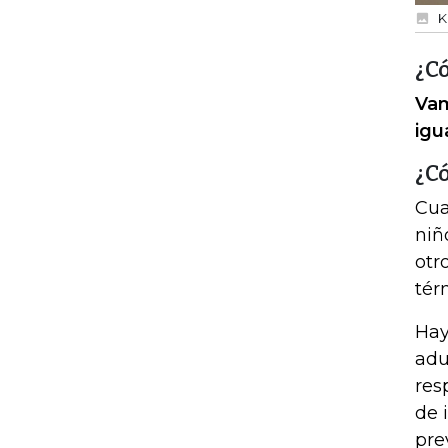
K
¿C
Vam
igu
¿C
Cua
niñ
otr
tér
Hay
adu
res
de 
pre