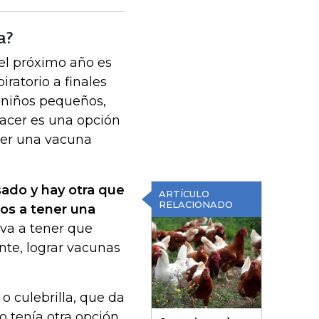
a?
 el próximo año es
iratorio a finales
e niños pequeños,
hacer es una opción
ner una vacuna
ado y hay otra que
ARTÍCULO
RELACIONADO
os a tener una
 va a tener que
te, lograr vacunas
o culebrilla, que da
o tenía otra opción