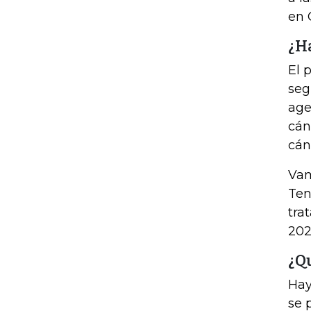
en 
¿H
El 
seg
age
cán
cán
Vam
Ten
tra
202
¿Q
Hay
se 