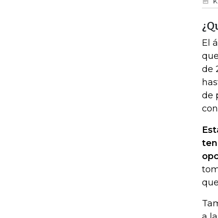
K
¿Q
El 
que
de 
has
de 
con
Est
ten
opc
tom
que
Tam
a l