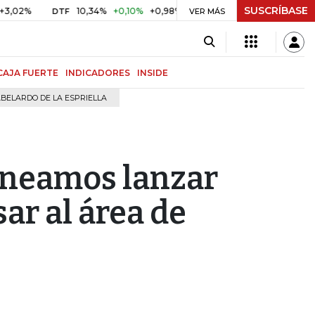
SUSCRÍBASE
10,34%
+0,10%
+0,98%
$ 417,01
+$ 0,05
+0,01%
DTF
UVR
VER MÁS
BI
CAJA FUERTE
INDICADORES
INSIDE
BELARDO DE LA ESPRIELLA
aneamos lanzar
ar al área de