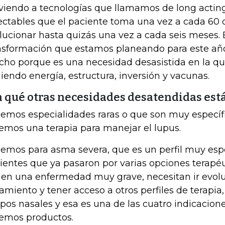
iendo a tecnologías que llamamos de long acting
ectables que el paciente toma una vez a cada 60 d
lucionar hasta quizás una vez a cada seis meses. 
nsformación que estamos planeando para este año
ho porque es una necesidad desasistida en la q
iendo energía, estructura, inversión y vacunas.
n qué otras necesidades desatendidas est
emos especialidades raras o que son muy específi
emos una terapia para manejar el lupus.
emos para asma severa, que es un perfil muy espe
ientes que ya pasaron por varias opciones terapé
nen una enfermedad muy grave, necesitan ir evol
tamiento y tener acceso a otros perfiles de terapia
ipos nasales y esa es una de las cuatro indicacion
emos productos.