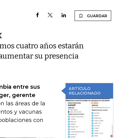
GUARDAR
K
imos cuatro años estarán
 aumentar su presencia
mbia entre sus
ARTÍCULO
RELACIONADO
ger, gerente
n las áreas de la
entos y vacunas
 poblaciones con