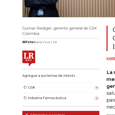
Gunnar Riediger, gerente general de GSK
Colombia
Foto:
Karla Cruz / LR
KARE
La 
Agregue a sus temas de interés
mer
gen
GSK
sal
Industria Farmacéutica
par
nec
Administre sus temas