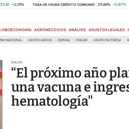
9%
29,66%
+0,87%
+3,02%
TASA DE USURA CRÉDITO CONSUMO
LOBOECONOMÍA
AGRONEGOCIOS
ANÁLISIS
ASUNTOS LEGALES
RNO NACIONAL
GRUPO ARGOS
ODINSA
HOGAR
GRUPO NUTRESA
A
SALUD
“El próximo año pl
una vacuna e ingres
hematología"