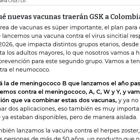
arla Cruz / LR
ué nuevas vacunas traerán GSK a Colombi
área de vacunas es súper importante, el plan para
 lancemos una vacuna contra el virus sincitial resp
2026, que impacta distintos grupos etarios, desd
ta los adultos mayores, lo que nosotros vamos a 
prevención para este segundo grupo. Vamos a te
tra el neumococo.
á la de meningococo B que lanzamos el año pas
emos contra el meningococo, A, C, W y Y, y vam
ión que va combinar estas dos vacunas,
y ya no
ar dos aplicaciones, eso también es muy importan
 ya estaban disponibles, pero de manera aislada.
bién lanzamos la vacuna contra el herpes zoster, 
as personas de más de 50 años, un producto que n