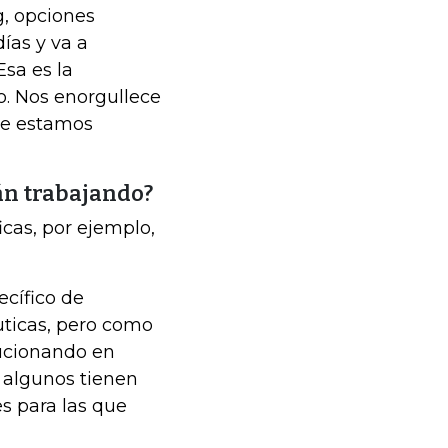
, opciones
ías y va a
Esa es la
. Nos enorgullece
ue estamos
án trabajando?
cas, por ejemplo,
cífico de
uticas, pero como
ucionando en
, algunos tienen
es para las que