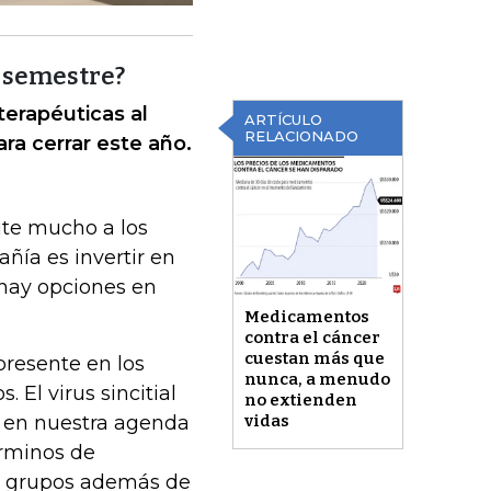
r semestre?
terapéuticas al
ARTÍCULO
RELACIONADO
ra cerrar este año.
ite mucho a los
ía es invertir en
hay opciones en
Medicamentos
contra el cáncer
cuestan más que
resente en los
nunca, a menudo
 El virus sincitial
no extienden
o en nuestra agenda
vidas
érminos de
s grupos además de