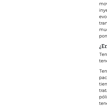
mov
iny
evo
tra
muc
pon
¿E
Ten
ten
Ten
pac
tie
tra
pól
ten