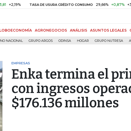
2,19%
29,66%
+0,87%
+3,02%
TASA DE USURA CRÉDITO CONSUMO
LOBOECONOMÍA
AGRONEGOCIOS
ANÁLISIS
ASUNTOS LEGALES
RNO NACIONAL
GRUPO ARGOS
ODINSA
HOGAR
GRUPO NUTRESA
A
EMPRESAS
Enka termina el pr
con ingresos opera
$176.136 millones