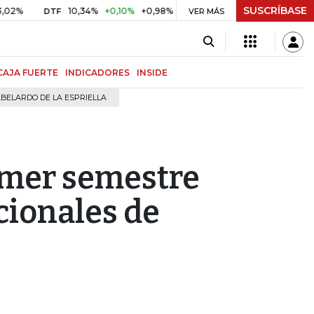
SUSCRÍBASE
10,34%
+0,10%
+0,98%
$ 416,91
+$ 0,05
+0,01%
DTF
UVR
VER MÁS
CAJA FUERTE
INDICADORES
INSIDE
BELARDO DE LA ESPRIELLA
imer semestre
cionales de