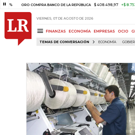
$ 408.498,97
+$ 8.753,81
+
ORO COMPRA BANCO DE LA REPÚBLICA
VIERNES, 07 DE AGOSTO DE 2026
FINANZAS
ECONOMÍA
EMPRESAS
OCIO
G
TEMAS DE CONVERSACIÓN
ECONOMÍA
GOBIE