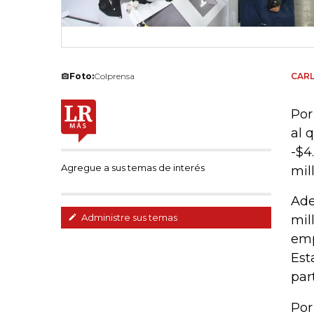
Foto:
Colprensa
CAR
Por
al 
-$4
Agregue a sus temas de interés
mil
Ade
Administre sus temas
mil
emp
Est
par
Por