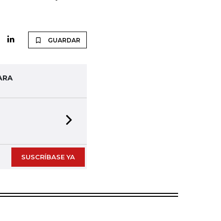
GUARDAR
ARA
Next slide
SUSCRÍBASE YA