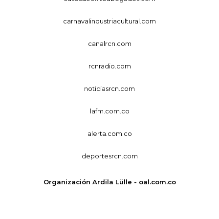
carnavalindustriacultural.com
canalrcn.com
rcnradio.com
noticiasrcn.com
lafm.com.co
alerta.com.co
deportesrcn.com
Organización Ardila Lülle - oal.com.co