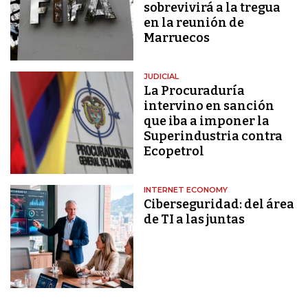
sobrevivirá a la tregua
en la reunión de
Marruecos
JUDICIAL
La Procuraduría
intervino en sanción
que iba a imponer la
Superindustria contra
Ecopetrol
INTERNET ECONOMY
Ciberseguridad: del área
de TI a las juntas