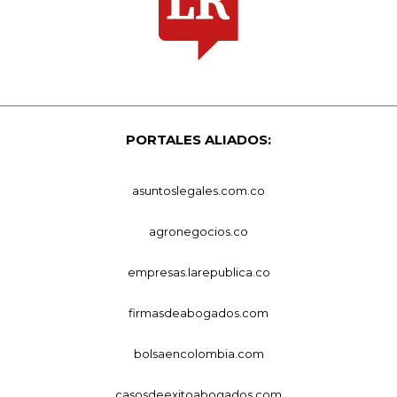
PORTALES ALIADOS:
asuntoslegales.com.co
agronegocios.co
empresas.larepublica.co
firmasdeabogados.com
bolsaencolombia.com
casosdeexitoabogados.com