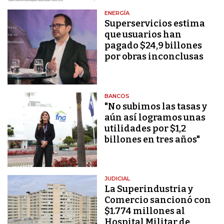
ENERGÍA
Superservicios estima
que usuarios han
pagado $24,9 billones
por obras inconclusas
BANCOS
"No subimos las tasas y
aún así logramos unas
utilidades por $1,2
billones en tres años"
JUDICIAL
La Superindustria y
Comercio sancionó con
$1.774 millones al
Hospital Militar de