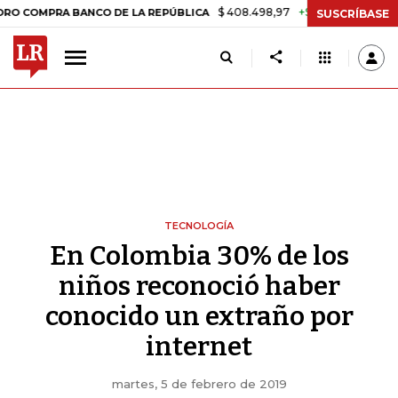
$ 408.498,97
+$ 8.753,81
+2,19%
MPRA BANCO DE LA REPÚBLICA
T
SUSCRÍBASE
TECNOLOGÍA
En Colombia 30% de los
niños reconoció haber
conocido un extraño por
internet
martes, 5 de febrero de 2019