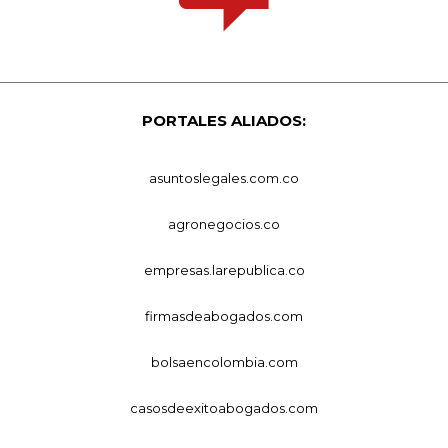
PORTALES ALIADOS:
asuntoslegales.com.co
agronegocios.co
empresas.larepublica.co
firmasdeabogados.com
bolsaencolombia.com
casosdeexitoabogados.com