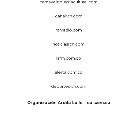
carnavalindustriacultural.com
canalrcn.com
rcnradio.com
noticiasrcn.com
lafm.com.co
alerta.com.co
deportesrcn.com
Organización Ardila Lülle - oal.com.co