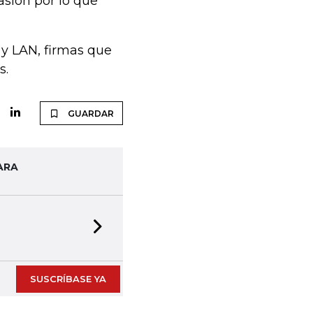
asión por lo que
 y LAN, firmas que
s.
GUARDAR
ARA
Next slide
rmato digital
SUSCRÍBASE YA