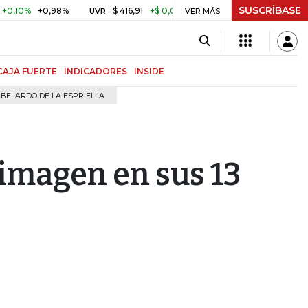
SUSCRÍBASE
%
+0,98%
$ 416,91
+$ 0,05
+0,01%
US$ 64.442,8
UVR
VER MÁS
BITCOIN
CAJA FUERTE
INDICADORES
INSIDE
BELARDO DE LA ESPRIELLA
imagen en sus 13