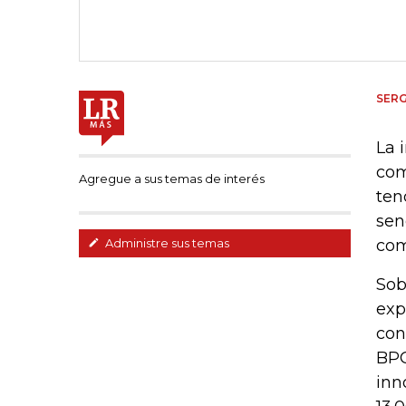
SER
La 
com
Agregue a sus temas de interés
ten
sen
com
Administre sus temas
Sob
exp
con
BPO
inn