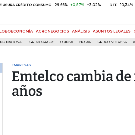
29,66%
+0,87%
+3,02%
10,34%
+0,10
RA CRÉDITO CONSUMO
DTF
LOBOECONOMÍA
AGRONEGOCIOS
ANÁLISIS
ASUNTOS LEGALES
RNO NACIONAL
GRUPO ARGOS
ODINSA
HOGAR
GRUPO NUTRESA
A
EMPRESAS
Emtelco cambia de 
años