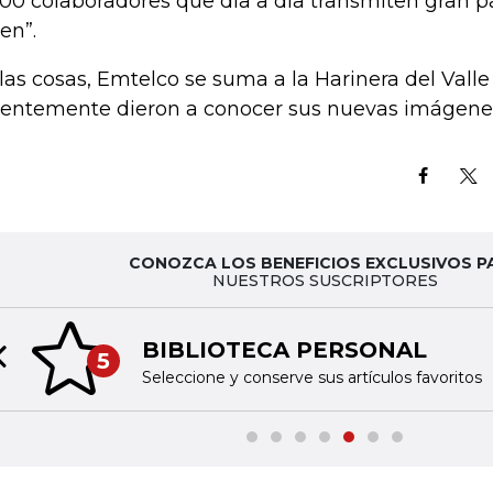
000 colaboradores que día a día transmiten gran p
en”.
 las cosas, Emtelco se suma a la Harinera del Valle
ientemente dieron a conocer sus nuevas imágene
CONOZCA LOS BENEFICIOS EXCLUSIVOS P
NUESTROS SUSCRIPTORES
TINTA DIGITAL
6
Previous slide
Acceda a nuestras publicaciones impresas en fo