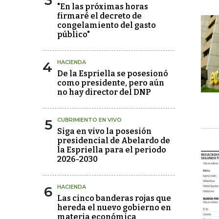
3
"En las próximas horas
firmaré el decreto de
congelamiento del gasto
público"
4
HACIENDA
De la Espriella se posesionó
como presidente, pero aún
no hay director del DNP
5
CUBRIMIENTO EN VIVO
Siga en vivo la posesión
presidencial de Abelardo de
la Espriella para el periodo
2026-2030
6
HACIENDA
Las cinco banderas rojas que
hereda el nuevo gobierno en
materia económica