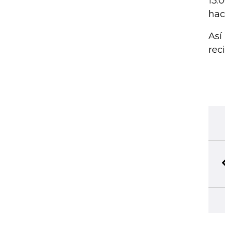
13.
hac
Así
rec