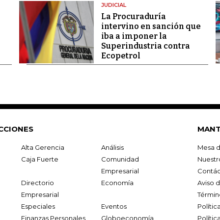
JUDICIAL
La Procuraduría
intervino en sanción que
iba a imponer la
Superindustria contra
Ecopetrol
CCIONES
MANT
Alta Gerencia
Análisis
Mesa d
Caja Fuerte
Comunidad
Nuestr
Empresarial
Contác
Directorio
Economía
Aviso 
Empresarial
Términ
Especiales
Eventos
Políti
Finanzas Personales
Globoeconomía
Polític