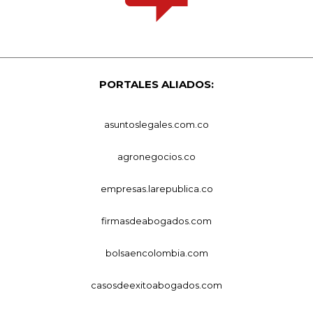
PORTALES ALIADOS:
asuntoslegales.com.co
agronegocios.co
empresas.larepublica.co
firmasdeabogados.com
bolsaencolombia.com
casosdeexitoabogados.com