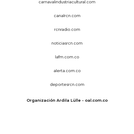
carnavalindustriacultural.com
canalrcn.com
rcnradio.com
noticiasrcn.com
lafm.com.co
alerta.com.co
deportesrcn.com
Organización Ardila Lülle - oal.com.co