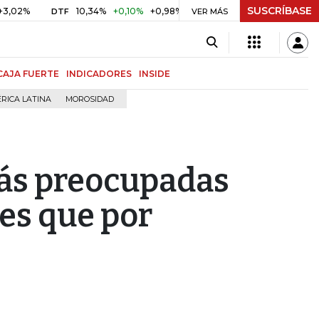
SUSCRÍBASE
10,34%
+0,10%
+0,98%
$ 416,86
+$ 0,05
+0,01%
DTF
UVR
VER MÁS
CAJA FUERTE
INDICADORES
INSIDE
RICA LATINA
MOROSIDAD
ás preocupadas
es que por