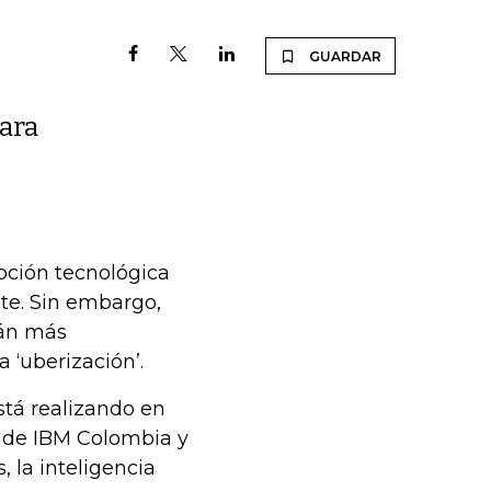
GUARDAR
para
upción tecnológica
te. Sin embargo,
tán más
‘uberización’.
stá realizando en
l de IBM Colombia y
 la inteligencia