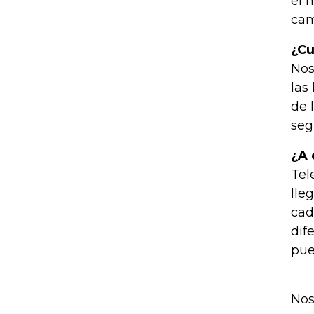
el 
cam
¿Cu
Nos
las
de 
seg
¿A 
Tel
lle
cad
dif
pue
Nos