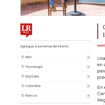
MARÍ
Agregue a sus temas de interés
IBM
Usa
en 
Tecnología
par
Big Data
pre
Colombia
En 
Can
Bancos
Reg