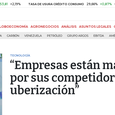
,19%
29,66%
+0,87%
+3,02%
TASA DE USURA CRÉDITO CONSUMO
LOBOECONOMÍA
AGRONEGOCIOS
ANÁLISIS
ASUNTOS LEGALES
ÍA
CARBÓN
VENEZUELA
PETRÓLEO
GRUPO ARGOS
EBITDA
AMÉ
TECNOLOGÍA
“Empresas están m
por sus competidor
uberización”