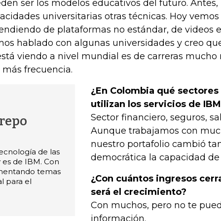
den ser los modelos educativos del futuro. Antes,
acidades universitarias otras técnicas. Hoy vemo
endiendo de plataformas no estándar, de videos en
os hablado con algunas universidades y creo que
está viendo a nivel mundial es de carreras mucho 
 más frecuencia.
¿En Colombia qué sectores
utilizan los servicios de IB
Sector financiero, seguros, sal
trepo
Aunque trabajamos con much
nuestro portafolio cambió ta
ecnología de las
democrática la capacidad de 
y es de IBM. Con
ementando temas
¿Con cuántos ingresos cerra
al para el
será el crecimiento?
Con muchos, pero no te pued
información.