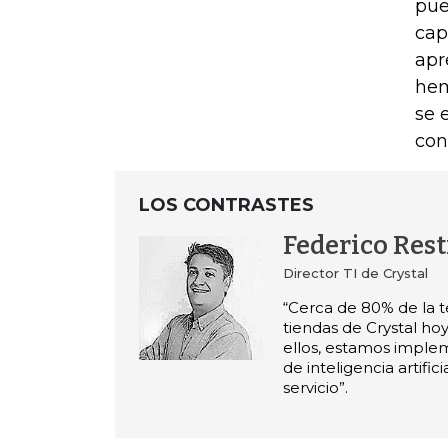
pue
cap
apr
hem
se 
con
LOS CONTRASTES
Federico Res
Director TI de Crystal
“Cerca de 80% de la t
tiendas de Crystal ho
ellos, estamos impl
de inteligencia artifici
servicio”.