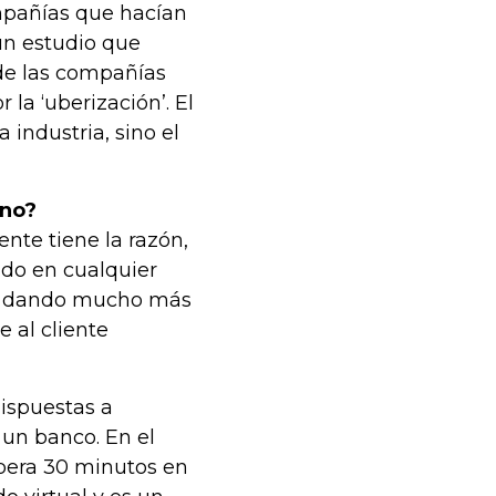
mpañías que hacían
un estudio que
de las compañías
a ‘uberización’. El
 industria, sino el
ano?
ente tiene la razón,
ado en cualquier
án dando mucho más
e al cliente
dispuestas a
 un banco. En el
spera 30 minutos en