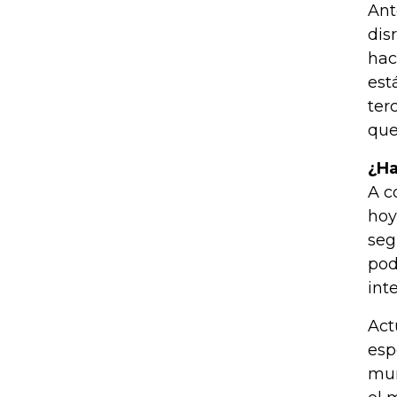
Ant
dis
hac
est
ter
que
¿Ha
A c
hoy
seg
pod
int
Act
esp
mun