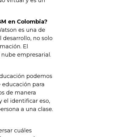
 virtual y es un
IBM en Colombia?
Watson es una de
desarrollo, no solo
rmación. El
 nube empresarial.
 educación podemos
e educación para
os de manera
 el identificar eso,
ersona a una clase.
rsar cuáles