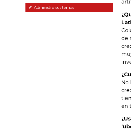
arti
Administre sus temas
¿Qu
Lat
Col
de 
cre
muy
inv
¿Cu
No 
cre
tie
en 
¿Us
‘ub