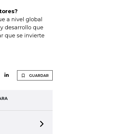
ctores?
e a nivel global
y desarrollo que
r que se invierte
GUARDAR
ARA
Next slide