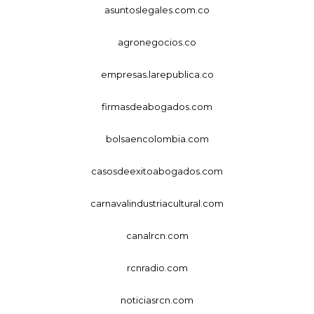
asuntoslegales.com.co
agronegocios.co
empresas.larepublica.co
firmasdeabogados.com
bolsaencolombia.com
casosdeexitoabogados.com
carnavalindustriacultural.com
canalrcn.com
rcnradio.com
noticiasrcn.com