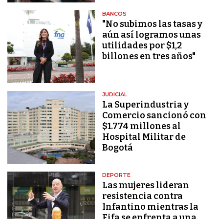
BANCOS
"No subimos las tasas y
aún así logramos unas
utilidades por $1,2
billones en tres años"
JUDICIAL
La Superindustria y
Comercio sancionó con
$1.774 millones al
Hospital Militar de
Bogotá
DEPORTE
Las mujeres lideran
resistencia contra
Infantino mientras la
Fifa se enfrenta a una