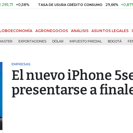
1
+0,58%
29,66%
+0,87%
+3,
TASA DE USURA CRÉDITO CONSUMO
LOBOECONOMÍA
AGRONEGOCIOS
ANÁLISIS
ASUNTOS LEGALES
MASTER
EXPORTACIONES
DÓLAR
IMPUESTO PREDIAL
BOGOTÁ
FE
EMPRESAS
El nuevo iPhone 5s
presentarse a final