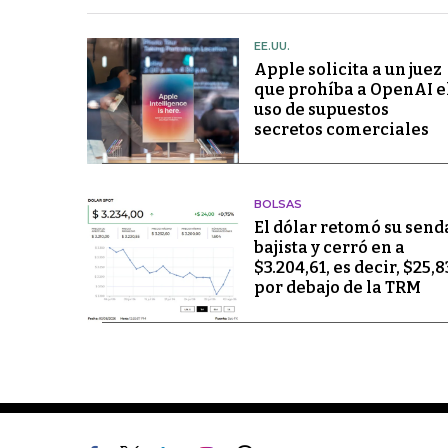
EE.UU.
Apple solicita a un juez
que prohíba a OpenAI e
uso de supuestos
secretos comerciales
BOLSAS
El dólar retomó su send
bajista y cerró en a
$3.204,61, es decir, $25,8
por debajo de la TRM