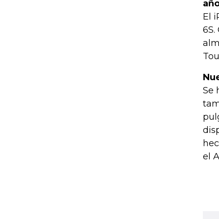
añ
El 
6S.
alm
Tou
Nue
Se 
tam
pul
dis
hec
el 