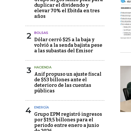
duplicar el dividendo y
elevar 70% el Ebitda en tres
años
2
BOLSAS
Dólar cerró $25 a la baja y
volvió a la senda bajista pese
a las subastas del Emisor
3
HACIENDA
Anif propuso un ajuste fiscal
de $53 billones ante el
deterioro de las cuentas
públicas
4
ENERGÍA
Grupo EPM registró ingresos
por $19,5 billones para el
periodo entre enero a junio
de 2026