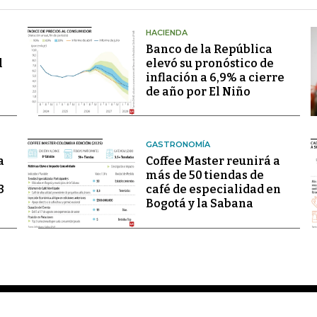
HACIENDA
Banco de la República
l
elevó su pronóstico de
inflación a 6,9% a cierre
de año por El Niño
GASTRONOMÍA
a
Coffee Master reunirá a
más de 50 tiendas de
3
café de especialidad en
Bogotá y la Sabana