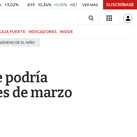
SUSCRÍBASE
02%
10,34%
+0,10%
+0,98%
$ 416,81
+$ 0,05
+0,01
DTF
UVR
VER MÁS
CAJA FUERTE
INDICADORES
INSIDE
NÓMENO DE EL NIÑO
e podría
es de marzo