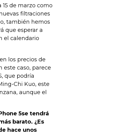
ía 15 de marzo como
nuevas filtraciones
lado, también hemos
rá que esperar a
n el calendario
en los precios de
 este caso, parece
S, que podría
 Ming-Chi Kuo, este
anzana, aunque el
iPhone 5se tendrá
más barato. ¿Es
sde hace unos