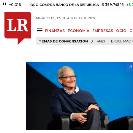
0,01%
$ 399.745,16
+$ 2.295,7
ORO COMPRA BANCO DE LA REPÚBLICA
MIÉRCOLES, 05 DE AGOSTO DE 2026
FINANZAS
ECONOMÍA
EMPRESAS
OCIO
G
TEMAS DE CONVERSACIÓN
ANDI
BRUCE MAC 