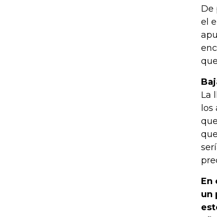
De 
el 
apu
enc
que
Baj
La 
los
que
que
ser
pre
En 
un 
est