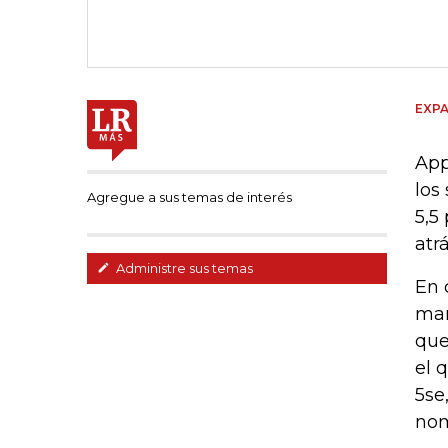
EXPA
App
los
Agregue a sus temas de interés
5,5
atrá
Administre sus temas
En 
mar
que
el 
5se
nom