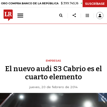
$ 399.745,16
+$ 2.295,71
+0,58%
PRA BANCO DE LA REPÚBLICA
TA
SUSCRÍBASE
EMPRESAS
El nuevo audi S3 Cabrio es el
cuarto elemento
jueves, 20 de febrero de 2014