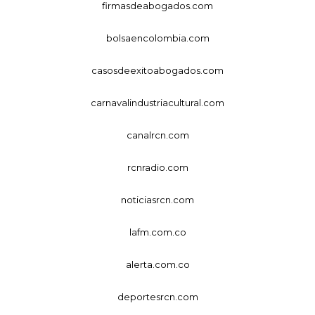
firmasdeabogados.com
bolsaencolombia.com
casosdeexitoabogados.com
carnavalindustriacultural.com
canalrcn.com
rcnradio.com
noticiasrcn.com
lafm.com.co
alerta.com.co
deportesrcn.com