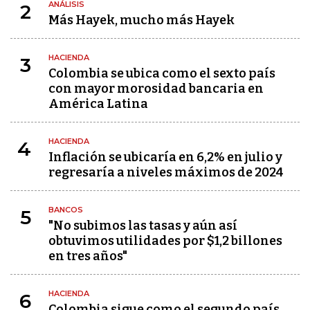
ANÁLISIS
2
Más Hayek, mucho más Hayek
HACIENDA
3
Colombia se ubica como el sexto país
con mayor morosidad bancaria en
América Latina
HACIENDA
4
Inflación se ubicaría en 6,2% en julio y
regresaría a niveles máximos de 2024
BANCOS
5
"No subimos las tasas y aún así
obtuvimos utilidades por $1,2 billones
en tres años"
HACIENDA
6
Colombia sigue como el segundo país