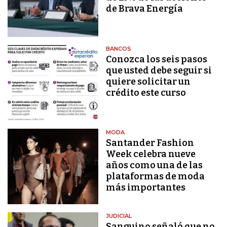
de Brava Energía
BANCOS
Conozca los seis pasos
que usted debe seguir si
quiere solicitar un
crédito este curso
MODA
Santander Fashion
Week celebra nueve
años como una de las
plataformas de moda
más importantes
JUDICIAL
Sanguino señaló que no