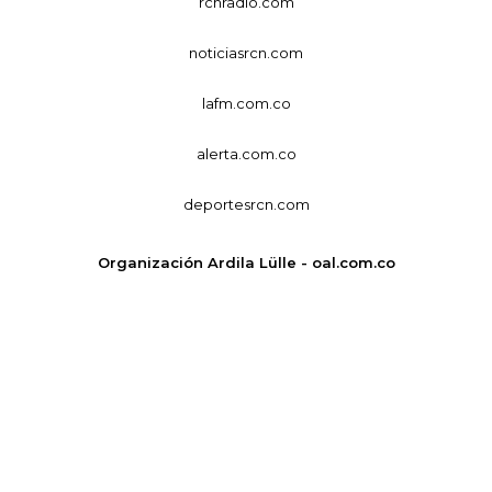
rcnradio.com
noticiasrcn.com
lafm.com.co
alerta.com.co
deportesrcn.com
Organización Ardila Lülle - oal.com.co