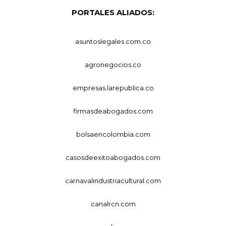
PORTALES ALIADOS:
asuntoslegales.com.co
agronegocios.co
empresas.larepublica.co
firmasdeabogados.com
bolsaencolombia.com
casosdeexitoabogados.com
carnavalindustriacultural.com
canalrcn.com