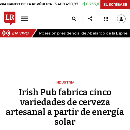
$ 408.498,97
+$ 8.753,81
+2,19%
CO DE LA REPÚBLICA
TASA DE 
SUSCRÍBASE
EN VIVO
Posesión presidencial de Abelardo de la Espriell
INDUSTRIA
Irish Pub fabrica cinco
variedades de cerveza
artesanal a partir de energía
solar