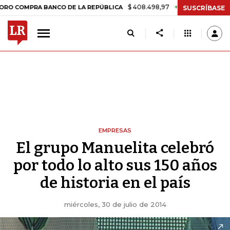
$ 408.498,97
+$ 8.753,81
+2,19%
PRA BANCO DE LA REPÚBLICA
T
SUSCRÍBASE
EMPRESAS
El grupo Manuelita celebró
por todo lo alto sus 150 años
de historia en el país
miércoles, 30 de julio de 2014