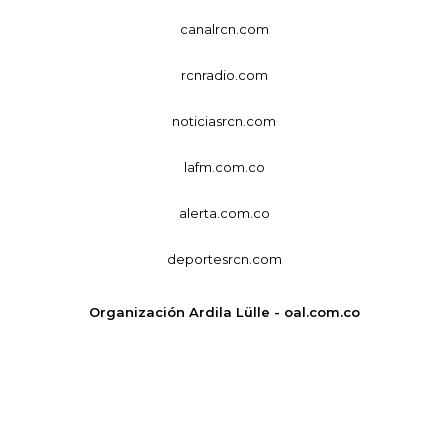
canalrcn.com
rcnradio.com
noticiasrcn.com
lafm.com.co
alerta.com.co
deportesrcn.com
Organización Ardila Lülle - oal.com.co