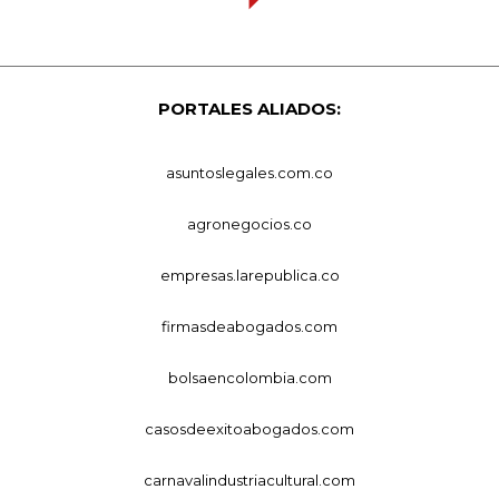
PORTALES ALIADOS:
asuntoslegales.com.co
agronegocios.co
empresas.larepublica.co
firmasdeabogados.com
bolsaencolombia.com
casosdeexitoabogados.com
carnavalindustriacultural.com