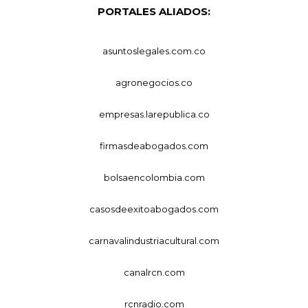
PORTALES ALIADOS:
asuntoslegales.com.co
agronegocios.co
empresas.larepublica.co
firmasdeabogados.com
bolsaencolombia.com
casosdeexitoabogados.com
carnavalindustriacultural.com
canalrcn.com
rcnradio.com