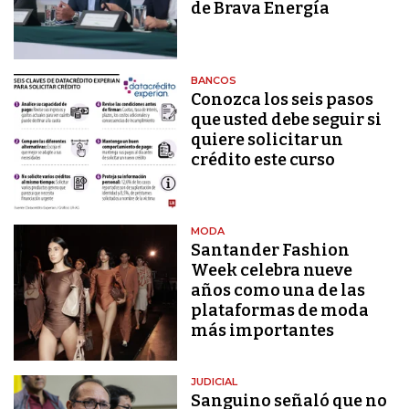
de Brava Energía
BANCOS
Conozca los seis pasos
que usted debe seguir si
quiere solicitar un
crédito este curso
MODA
Santander Fashion
Week celebra nueve
años como una de las
plataformas de moda
más importantes
JUDICIAL
Sanguino señaló que no