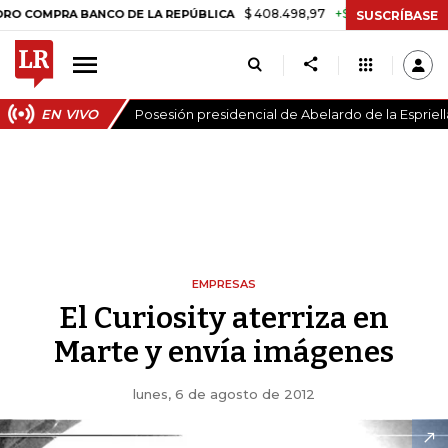
$ 408.498,97
+$ 8.753,81
+2,19%
RA BANCO DE LA REPÚBLICA
TA
SUSCRÍBASE
EN VIVO
Posesión presidencial de Abelardo de la Espriell
EMPRESAS
El Curiosity aterriza en
Marte y envía imágenes
lunes, 6 de agosto de 2012