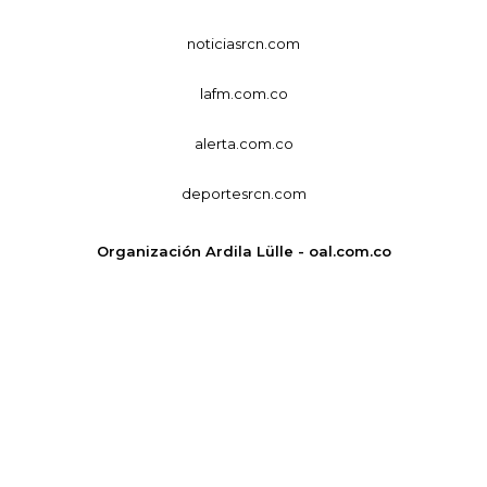
noticiasrcn.com
lafm.com.co
alerta.com.co
deportesrcn.com
Organización Ardila Lülle - oal.com.co