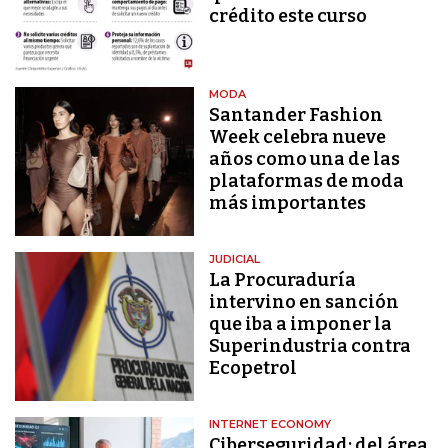
crédito este curso
MODA
Santander Fashion
Week celebra nueve
años como una de las
plataformas de moda
más importantes
JUDICIAL
La Procuraduría
intervino en sanción
que iba a imponer la
Superindustria contra
Ecopetrol
INTERNET ECONOMY
Ciberseguridad: del área