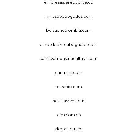
empresas.larepublica.co
firmasdeabogados.com
bolsaencolombia.com
casosdeexitoabogados.com
carnavalindustriacultural.com
canalrcn.com
rcnradio.com
noticiasrcn.com
lafm.com.co
alerta.com.co