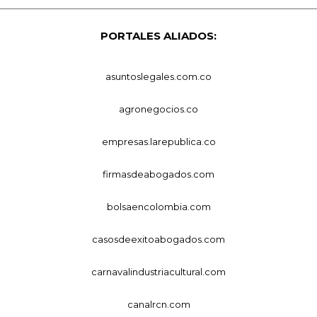
PORTALES ALIADOS:
asuntoslegales.com.co
agronegocios.co
empresas.larepublica.co
firmasdeabogados.com
bolsaencolombia.com
casosdeexitoabogados.com
carnavalindustriacultural.com
canalrcn.com