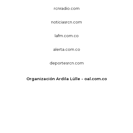
rcnradio.com
noticiasrcn.com
lafm.com.co
alerta.com.co
deportesrcn.com
Organización Ardila Lülle - oal.com.co