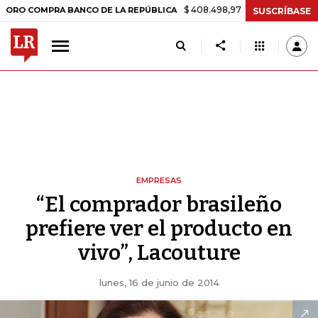
$ 408.498,97
+$ 8.753,81
+2,19%
MPRA BANCO DE LA REPÚBLICA
T
SUSCRÍBASE
EMPRESAS
“El comprador brasileño
prefiere ver el producto en
vivo”, Lacouture
lunes, 16 de junio de 2014