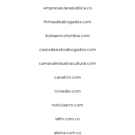
empresas.larepublica.co
firmasdeabogados.com
bolsaencolombia.com
casosdeexitoabogados.com
carnavalindustriacultural.com
canalrcn.com
rcnradio.com
noticiasrcn.com
lafm.com.co
alerta.com.co