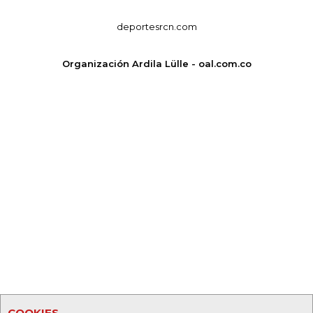
deportesrcn.com
Organización Ardila Lülle - oal.com.co
COOKIES