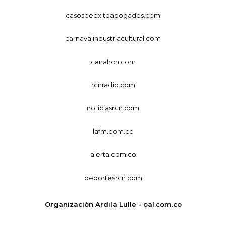
casosdeexitoabogados.com
carnavalindustriacultural.com
canalrcn.com
rcnradio.com
noticiasrcn.com
lafm.com.co
alerta.com.co
deportesrcn.com
Organización Ardila Lülle - oal.com.co