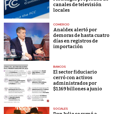
canales de televisión
locales
COMERCIO
Analdex alertó por
demoras de hasta cuatro
días en registros de
importación
BANCOS
El sector fiduciario
cerró con activos
administrados por
$1.169 billones a junio
SOCIALES
Don Julio se sumó a