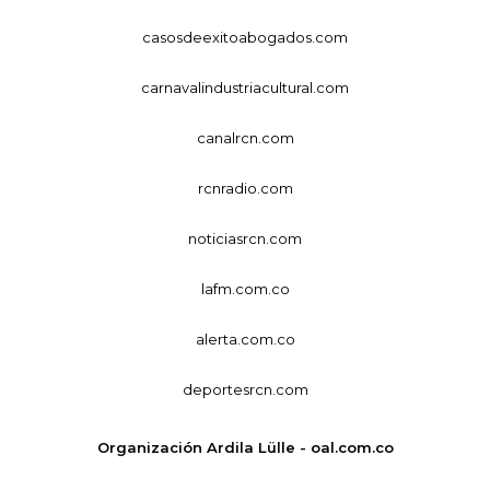
casosdeexitoabogados.com
carnavalindustriacultural.com
canalrcn.com
rcnradio.com
noticiasrcn.com
lafm.com.co
alerta.com.co
deportesrcn.com
Organización Ardila Lülle - oal.com.co