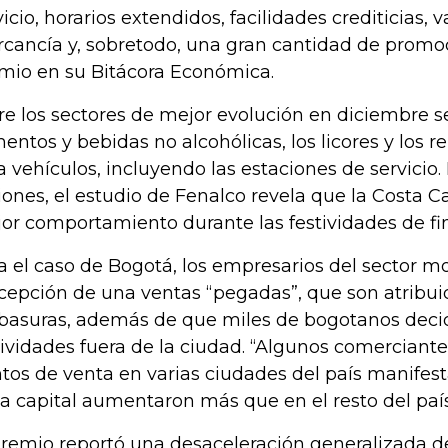
vicio, horarios extendidos, facilidades crediticias, 
cancía y, sobretodo, una gran cantidad de promoc
mio en su Bitácora Económica.
re los sectores de mejor evolución en diciembre s
mentos y bebidas no alcohólicas, los licores y los r
a vehículos, incluyendo las estaciones de servicio.
iones, el estudio de Fenalco revela que la Costa Ca
or comportamiento durante las festividades de fi
a el caso de Bogotá, los empresarios del sector mo
cepción de una ventas “pegadas”, que son atribui
 basuras, además de que miles de bogotanos decid
tividades fuera de la ciudad. “Algunos comerciant
tos de venta en varias ciudades del país manifest
la capital aumentaron más que en el resto del país
gremio reportó una desaceleración generalizada de