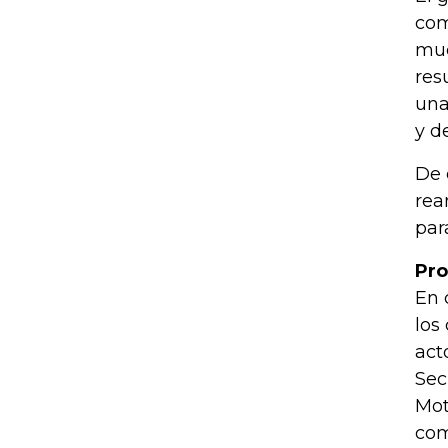
com
mue
res
una
y d
De 
rea
par
Pro
En 
los
act
Sec
Mot
com