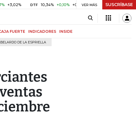
SUSCRÍBASE
02%
10,34%
+0,10%
+0,98%
$ 416,91
+$ 0,05
+0,01
DTF
UVR
VER MÁS
CAJA FUERTE
INDICADORES
INSIDE
BELARDO DE LA ESPRIELLA
rciantes
 ventas
iciembre