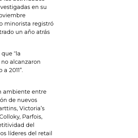
nvestigadas en su
noviembre
io minorista registró
strado un año atrás
 que “la
 no alcanzaron
 a 2011”.
en ambiente entre
sión de nuevos
tins, Victoria’s
olloky, Parfois,
titividad del
 líderes del retail