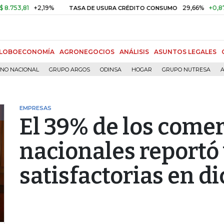
81
+2,19%
29,66%
+0,87%
+3,
TASA DE USURA CRÉDITO CONSUMO
LOBOECONOMÍA
AGRONEGOCIOS
ANÁLISIS
ASUNTOS LEGALES
RNO NACIONAL
GRUPO ARGOS
ODINSA
HOGAR
GRUPO NUTRESA
A
EMPRESAS
El 39% de los come
nacionales reportó
satisfactorias en d