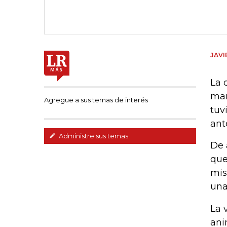
JAVI
La 
mar
Agregue a sus temas de interés
tuv
ante
Administre sus temas
De 
que
mis
una
La 
ani