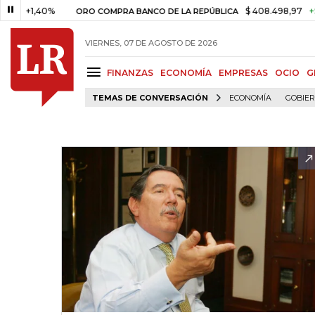
1,40%
$ 408.498,97
+$ 8.753,
ORO COMPRA BANCO DE LA REPÚBLICA
VIERNES, 07 DE AGOSTO DE 2026
FINANZAS
ECONOMÍA
EMPRESAS
OCIO
G
TEMAS DE CONVERSACIÓN
ECONOMÍA
GOBIE