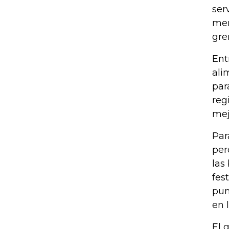
ser
mer
gre
Ent
ali
par
reg
mej
Par
per
las
fes
pun
en 
El 