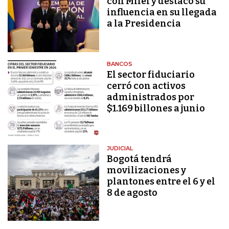
con Milei y destacó su
influencia en su llegada
a la Presidencia
BANCOS
El sector fiduciario
cerró con activos
administrados por
$1.169 billones a junio
JUDICIAL
Bogotá tendrá
movilizaciones y
plantones entre el 6 y el
8 de agosto