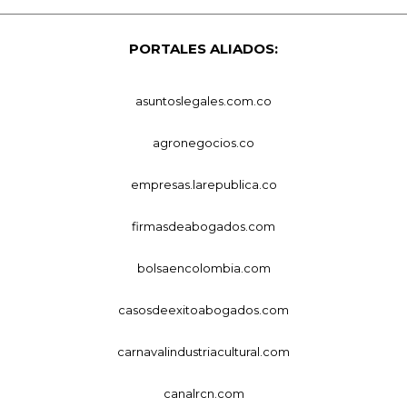
PORTALES ALIADOS:
asuntoslegales.com.co
agronegocios.co
empresas.larepublica.co
firmasdeabogados.com
bolsaencolombia.com
casosdeexitoabogados.com
carnavalindustriacultural.com
canalrcn.com