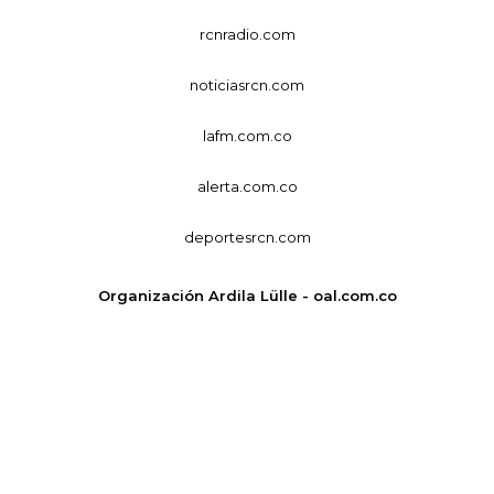
rcnradio.com
noticiasrcn.com
lafm.com.co
alerta.com.co
deportesrcn.com
Organización Ardila Lülle - oal.com.co