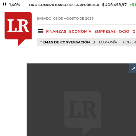
,40%
$ 408.498,97
+$ 8.753,8
ORO COMPRA BANCO DE LA REPÚBLICA
SÁBADO, 08 DE AGOSTO DE 2026
FINANZAS
ECONOMÍA
EMPRESAS
OCIO
G
TEMAS DE CONVERSACIÓN
ECONOMÍA
GOBIE