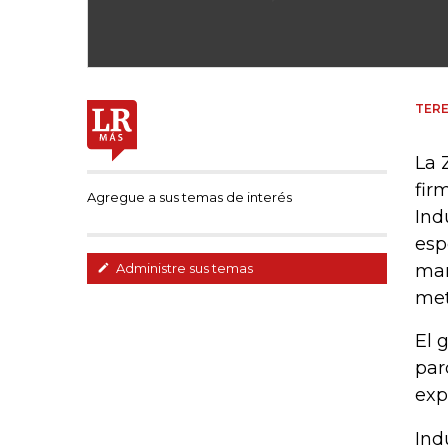
TERE
La 
fir
Agregue a sus temas de interés
Ind
esp
mar
Administre sus temas
met
El 
par
exp
Ind