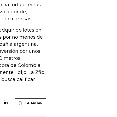
ara fortalecer las
zo a donde,
e de camisas.
adquirido lotes en
es por no menos de
pañía argentina,
nversión por unos
00 metros
adora de Colombia
ente”, dijo. La Zfip
busca calificar
GUARDAR