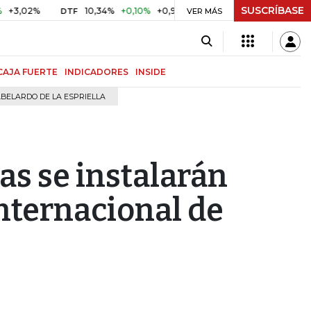
SUSCRÍBASE
2%
10,34%
+0,10%
+0,98%
$ 416,96
+$ 0,05
+0,01%
DTF
UVR
VER MÁS
CAJA FUERTE
INDICADORES
INSIDE
BELARDO DE LA ESPRIELLA
s se instalarán
nternacional de