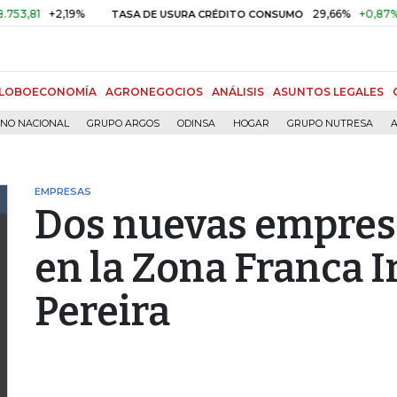
1
+2,19%
29,66%
+0,87%
+3,0
TASA DE USURA CRÉDITO CONSUMO
LOBOECONOMÍA
AGRONEGOCIOS
ANÁLISIS
ASUNTOS LEGALES
RNO NACIONAL
GRUPO ARGOS
ODINSA
HOGAR
GRUPO NUTRESA
A
EMPRESAS
Dos nuevas empresa
en la Zona Franca I
Pereira