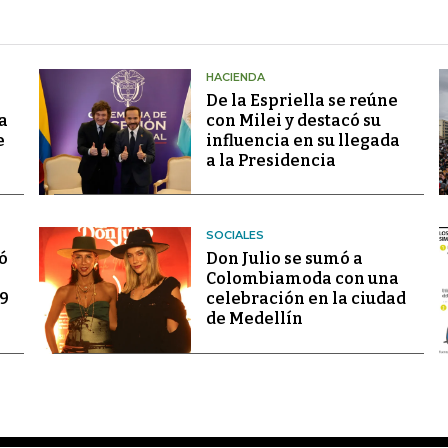
HACIENDA
De la Espriella se reúne
a
con Milei y destacó su
e
influencia en su llegada
a la Presidencia
SOCIALES
ó
Don Julio se sumó a
Colombiamoda con una
69
celebración en la ciudad
de Medellín