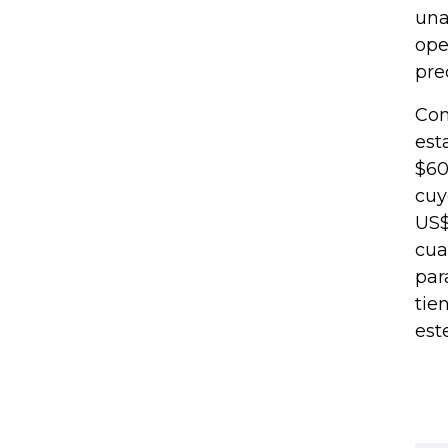
una
ope
pre
Con
est
$60
cuy
US$
cua
par
tie
est