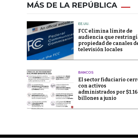
MÁS DE LA REPÚBLICA
EE.UU.
FCC elimina límite de
audiencia que restringí
propiedad de canales d
televisión locales
BANCOS
El sector fiduciario cerr
con activos
administrados por $1.1
billones a junio