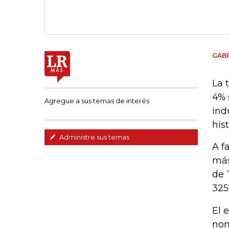
GABR
La 
4% 
Agregue a sus temas de interés
ind
hist
Administre sus temas
A f
más
de 
325
El 
nom