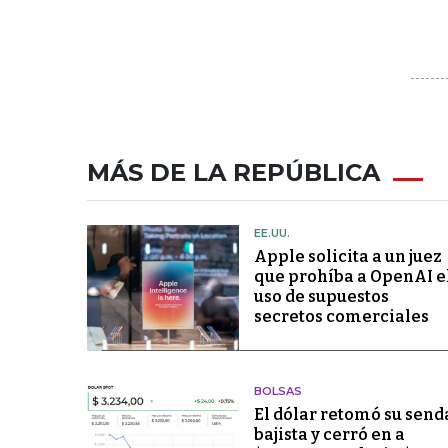
MÁS DE LA REPÚBLICA
EE.UU.
Apple solicita a un juez
que prohíba a OpenAI e
uso de supuestos
secretos comerciales
BOLSAS
El dólar retomó su send
bajista y cerró en a