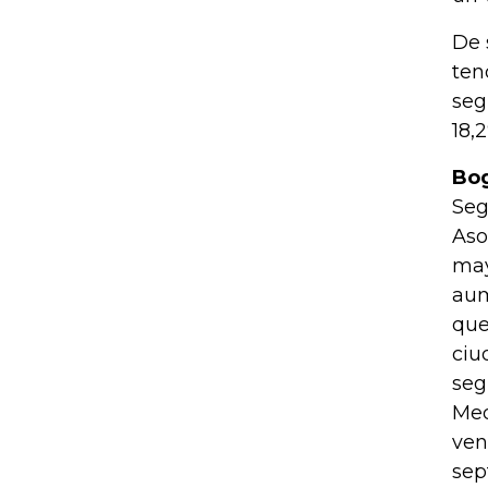
De 
ten
seg
18,
Bog
Seg
Aso
may
aum
que
ciu
seg
Med
ven
sep