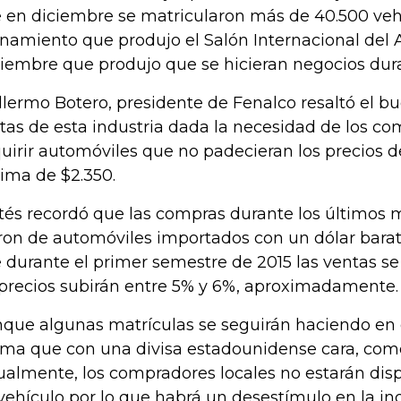
 en diciembre se matricularon más de 40.500 veh
onamiento que produjo el Salón Internacional del
iembre que produjo que se hicieran negocios dur
llermo Botero, presidente de Fenalco resaltó el bu
tas de esta industria dada la necesidad de los c
uirir automóviles que no padecieran los precios d
ima de $2.350.
tés recordó que las compras durante los últimos 
ron de automóviles importados con un dólar barat
 durante el primer semestre de 2015 las ventas s
 precios subirán entre 5% y 6%, aproximadamente.
que algunas matrículas se seguirán haciendo en 
ima que con una divisa estadounidense cara, com
ualmente, los compradores locales no estarán disp
vehículo por lo que habrá un desestímulo en la ind