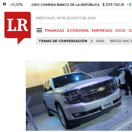
,01%
$ 399.745,16
+$ 2.295,71
ORO COMPRA BANCO DE LA REPÚBLICA
MIÉRCOLES, 05 DE AGOSTO DE 2026
FINANZAS
ECONOMÍA
EMPRESAS
OCIO
G
TEMAS DE CONVERSACIÓN
ANDI
BRUCE MAC 