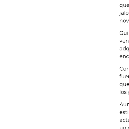
que
jal
nov
Gui
ven
adq
enc
Cor
fue
que
los
Aun
est
act
un 