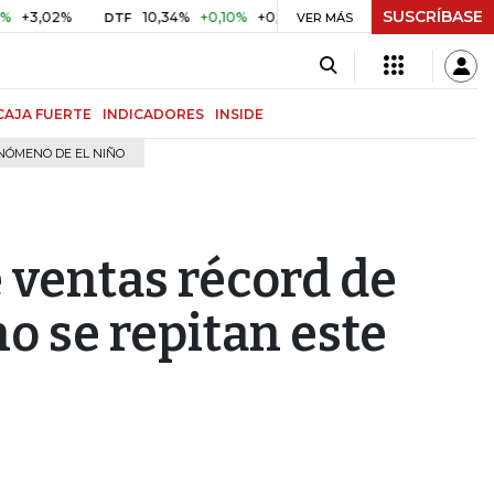
SUSCRÍBASE
2%
10,34%
+0,10%
+0,98%
$ 416,81
+$ 0,05
+0,01%
DTF
UVR
VER MÁS
CAJA FUERTE
INDICADORES
INSIDE
NÓMENO DE EL NIÑO
 ventas récord de
no se repitan este