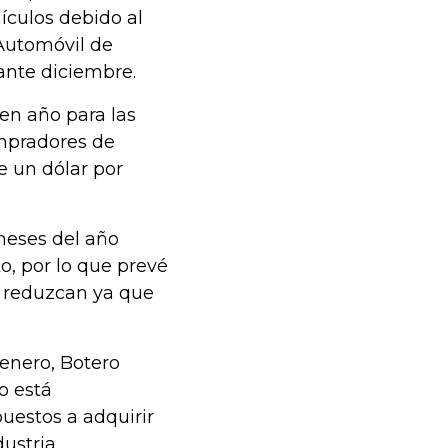
ículos debido al
 Automóvil de
ante diciembre.
en año para las
ompradores de
e un dólar por
meses del año
o, por lo que prevé
e reduzcan ya que
enero, Botero
o está
uestos a adquirir
ustria.