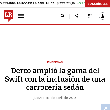
$ 399.745,16
+$ 2.295,71
+0,58%
 BANCO DE LA REPÚBLICA
TASA 
SUSCRÍBASE
EMPRESAS
Derco amplió la gama del
Swift con la inclusión de una
carrocería sedán
jueves, 18 de abril de 2013