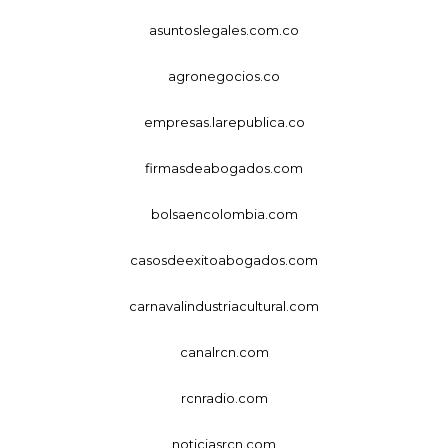
asuntoslegales.com.co
agronegocios.co
empresas.larepublica.co
firmasdeabogados.com
bolsaencolombia.com
casosdeexitoabogados.com
carnavalindustriacultural.com
canalrcn.com
rcnradio.com
noticiasrcn.com