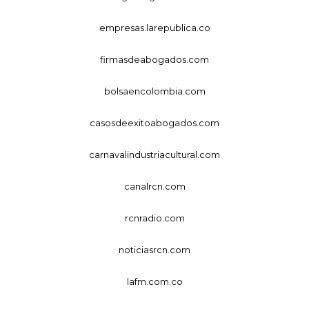
empresas.larepublica.co
firmasdeabogados.com
bolsaencolombia.com
casosdeexitoabogados.com
carnavalindustriacultural.com
canalrcn.com
rcnradio.com
noticiasrcn.com
lafm.com.co