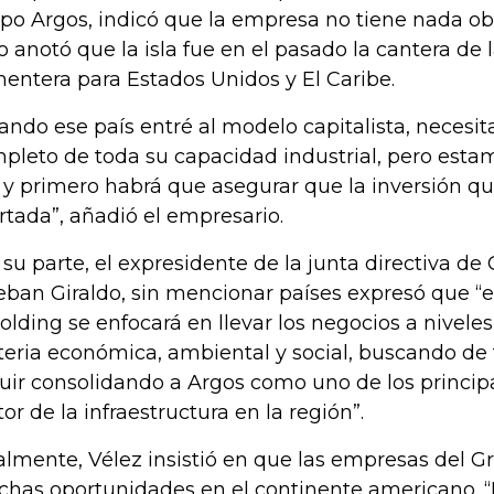
po Argos, indicó que la empresa no tiene nada o
o anotó que la isla fue en el pasado la cantera de l
entera para Estados Unidos y El Caribe.
ando ese país entré al modelo capitalista, necesi
pleto de toda su capacidad industrial, pero esta
 y primero habrá que asegurar que la inversión qu
rtada”, añadió el empresario.
 su parte, el expresidente de la junta directiva de
eban Giraldo, sin mencionar países expresó que “
holding se enfocará en llevar los negocios a nivele
eria económica, ambiental y social, buscando de
uir consolidando a Argos como uno de los princip
tor de la infraestructura en la región”.
almente, Vélez insistió en que las empresas del G
has oportunidades en el continente americano. “