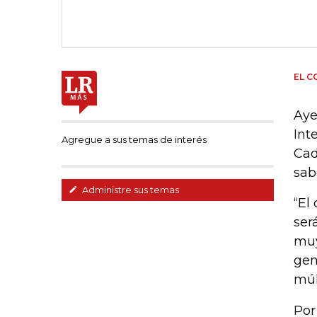
EL 
Aye
Int
Agregue a sus temas de interés
Cad
sab
Administre sus temas
“El
ser
muy
gen
múl
Por