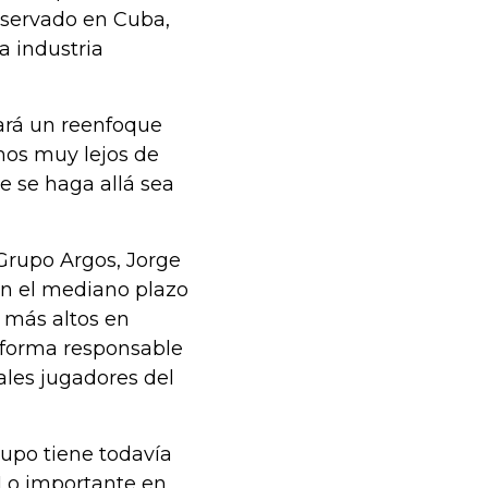
bservado en Cuba,
a industria
tará un reenfoque
mos muy lejos de
e se haga allá sea
 Grupo Argos, Jorge
en el mediano plazo
s más altos en
 forma responsable
ales jugadores del
rupo tiene todavía
Lo importante en