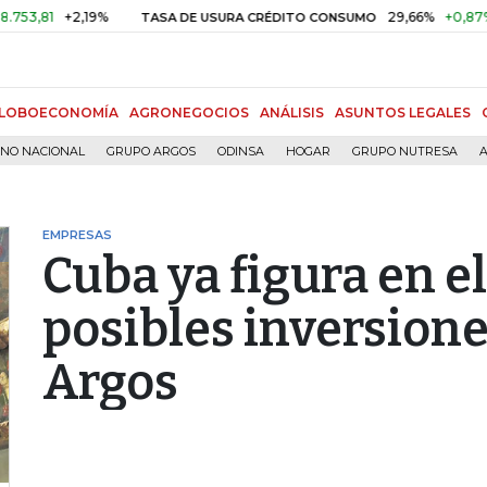
1
+2,19%
29,66%
+0,87%
+3,0
TASA DE USURA CRÉDITO CONSUMO
LOBOECONOMÍA
AGRONEGOCIOS
ANÁLISIS
ASUNTOS LEGALES
RNO NACIONAL
GRUPO ARGOS
ODINSA
HOGAR
GRUPO NUTRESA
A
EMPRESAS
Cuba ya figura en el
posibles inversion
Argos