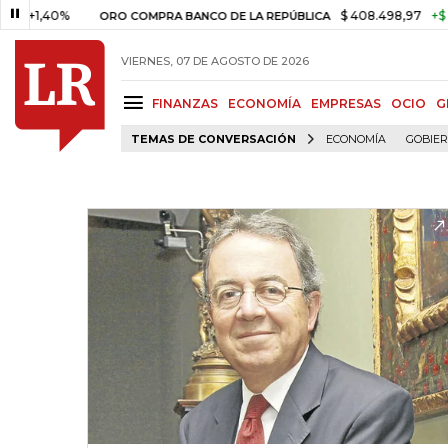
40%
$ 408.498,97
+$ 8.753,8
ORO COMPRA BANCO DE LA REPÚBLICA
VIERNES, 07 DE AGOSTO DE 2026
FINANZAS
ECONOMÍA
EMPRESAS
OCIO
G
TEMAS DE CONVERSACIÓN
ECONOMÍA
GOBIE