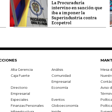
La Procuraduría
intervino en sanción que
iba a imponer la
Superindustria contra
Ecopetrol
CCIONES
MANT
Alta Gerencia
Análisis
Mesa d
Caja Fuerte
Comunidad
Nuestr
Empresarial
Contác
Directorio
Economía
Aviso 
Empresarial
Términ
Especiales
Eventos
Políti
Finanzas Personales
Globoeconomía
Polític
Infraestructura
Inside
Superi