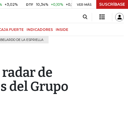
SUSCRÍBASE
2%
10,34%
+0,10%
+0,98%
$ 416,91
+$ 0,05
+0,01%
DTF
UVR
VER MÁS
CAJA FUERTE
INDICADORES
INSIDE
BELARDO DE LA ESPRIELLA
 radar de
es del Grupo