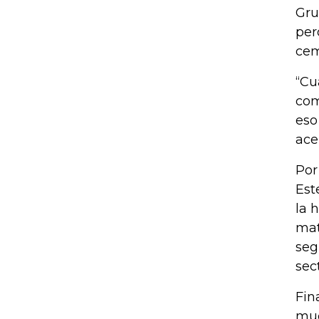
Gru
per
cem
“Cu
com
eso
ace
Por
Est
la 
mat
seg
sec
Fin
muc