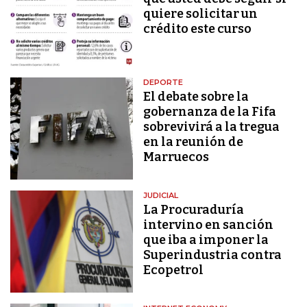
quiere solicitar un
crédito este curso
DEPORTE
El debate sobre la
gobernanza de la Fifa
sobrevivirá a la tregua
en la reunión de
Marruecos
JUDICIAL
La Procuraduría
intervino en sanción
que iba a imponer la
Superindustria contra
Ecopetrol