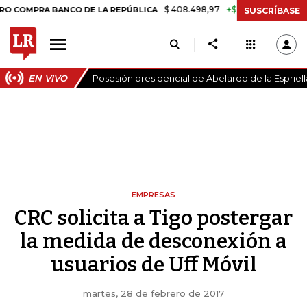
$ 408.498,97
+$ 8.753,81
+2,19%
PRA BANCO DE LA REPÚBLICA
TA
SUSCRÍBASE
EN VIVO
Posesión presidencial de Abelardo de la Espriell
EMPRESAS
CRC solicita a Tigo postergar
la medida de desconexión a
usuarios de Uff Móvil
martes, 28 de febrero de 2017