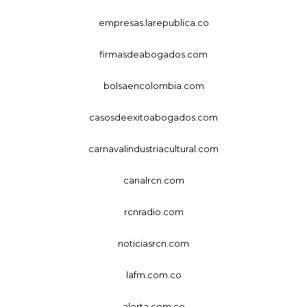
empresas.larepublica.co
firmasdeabogados.com
bolsaencolombia.com
casosdeexitoabogados.com
carnavalindustriacultural.com
canalrcn.com
rcnradio.com
noticiasrcn.com
lafm.com.co
alerta.com.co