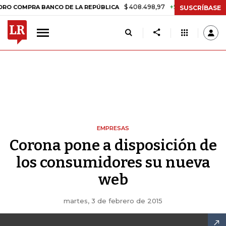
$ 408.498,97
+$ 8.753,81
+2,19%
MPRA BANCO DE LA REPÚBLICA
T
SUSCRÍBASE
EMPRESAS
Corona pone a disposición de
los consumidores su nueva
web
martes, 3 de febrero de 2015