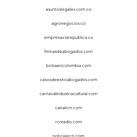
asuntoslegales.com.co
agronegocios.co
empresas.larepublica.co
firmasdeabogados.com
bolsaencolombia.com
casosdeexitoabogados.com
carnavalindustriacultural.com
canalrcn.com
rcnradio.com
noticiasrcn.com