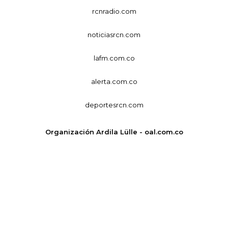
rcnradio.com
noticiasrcn.com
lafm.com.co
alerta.com.co
deportesrcn.com
Organización Ardila Lülle - oal.com.co