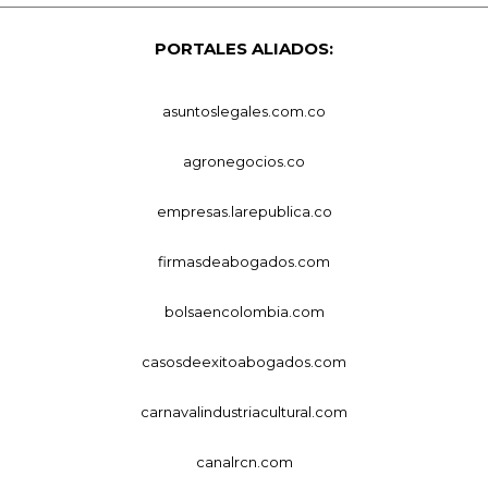
PORTALES ALIADOS:
asuntoslegales.com.co
agronegocios.co
empresas.larepublica.co
firmasdeabogados.com
bolsaencolombia.com
casosdeexitoabogados.com
carnavalindustriacultural.com
canalrcn.com