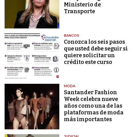
Ministerio de
Transporte
BANCOS
Conozca los seis pasos
que usted debe seguir si
quiere solicitar un
crédito este curso
MODA
Santander Fashion
Week celebra nueve
años como una de las
plataformas de moda
más importantes
JUDICIAL