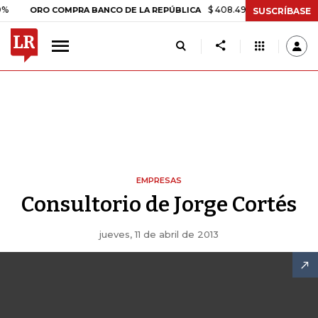
$ 408.498,97
+$ 8.753,81
+2,1
ORO COMPRA BANCO DE LA REPÚBLICA
SUSCRÍBASE
EMPRESAS
Consultorio de Jorge Cortés
jueves, 11 de abril de 2013