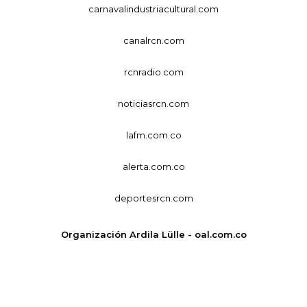
carnavalindustriacultural.com
canalrcn.com
rcnradio.com
noticiasrcn.com
lafm.com.co
alerta.com.co
deportesrcn.com
Organización Ardila Lülle - oal.com.co