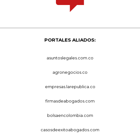
PORTALES ALIADOS:
asuntoslegales.com.co
agronegocios.co
empresas.larepublica.co
firmasdeabogados.com
bolsaencolombia.com
casosdeexitoabogados.com