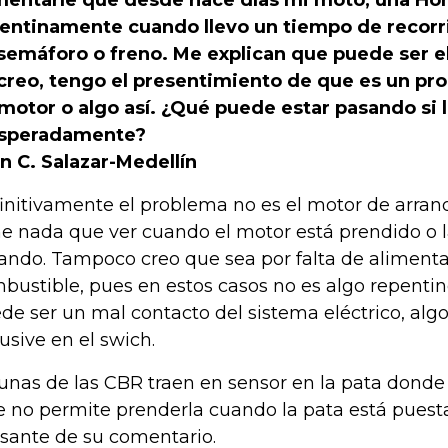
entarle que desde hace días mi moto, una Ho
entinamente cuando llevo un tiempo de recorr
semáforo o freno. Me explican que puede ser e
creo, tengo el presentimiento de que es un p
motor o algo así. ¿Qué puede estar pasando si 
esperadamente?
n C. Salazar-Medellín
initivamente el problema no es el motor de arran
ne nada que ver cuando el motor está prendido o 
ando. Tampoco creo que sea por falta de alimenta
bustible, pues en estos casos no es algo repentin
de ser un mal contacto del sistema eléctrico, algo
lusive en el swich.
unas de las CBR traen en sensor en la pata donde
e no permite prenderla cuando la pata está puesta
sante de su comentario.