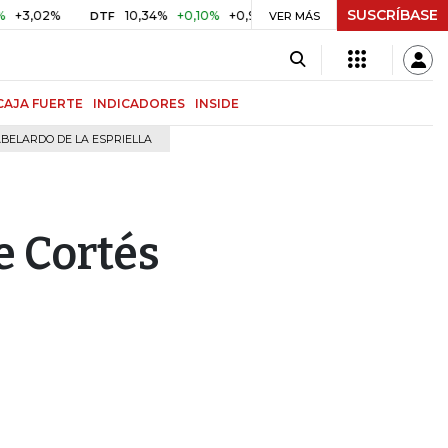
SUSCRÍBASE
2%
10,34%
+0,10%
+0,98%
$ 417,01
+$ 0,05
+0,01%
DTF
UVR
VER MÁS
CAJA FUERTE
INDICADORES
INSIDE
BELARDO DE LA ESPRIELLA
e Cortés