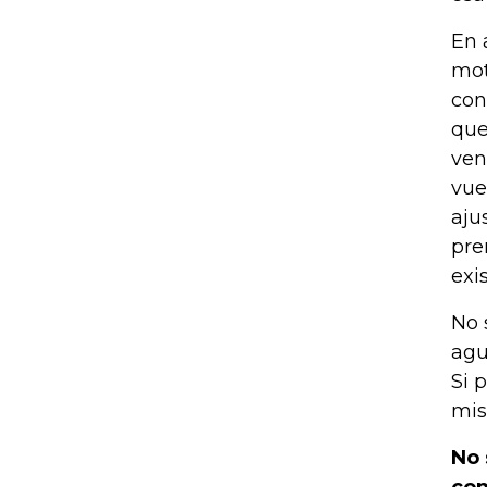
En 
mot
con
que
ven
vue
aju
pre
exi
No 
agu
Si 
mis
No 