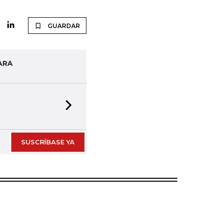
GUARDAR
ARA
Next slide
SUSCRÍBASE YA