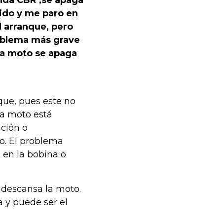
nda CBR ,se apaga
ido y me paro en
l arranque, pero
roblema más grave
la moto se apaga
que, pues este no
la moto está
ción o
o. El problema
 en la bobina o
 descansa la moto.
 y puede ser el