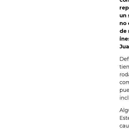
com
rep
un 
no 
de 
in
Jua
Def
tie
rod
com
pue
inc
Alg
Est
cau