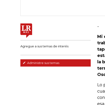
-
Mi 
tra
Agregue a sus temas de interés
tap
est
la 
Administre sus temas
ter
Osc
Lo 
cua
con
esa