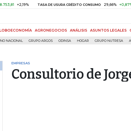
+2,19%
29,66%
+0,87%
+3,0
TASA DE USURA CRÉDITO CONSUMO
LOBOECONOMÍA
AGRONEGOCIOS
ANÁLISIS
ASUNTOS LEGALES
RNO NACIONAL
GRUPO ARGOS
ODINSA
HOGAR
GRUPO NUTRESA
A
EMPRESAS
Consultorio de Jorg