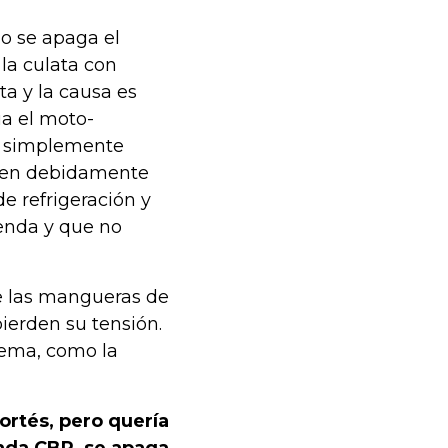
o se apaga el
la culata con
ta y la causa es
úa el moto-
s, simplemente
eden debidamente
de refrigeración y
enda y que no
e las mangueras de
pierden su tensión.
stema, como la
ortés, pero quería