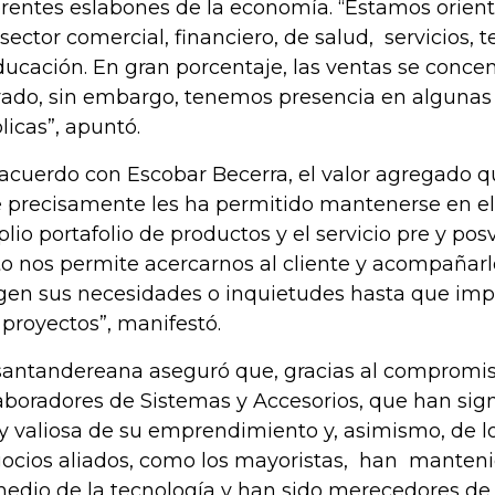
erentes eslabones de la economía. “Estamos orie
 sector comercial, financiero, de salud, servicios,
ducación. En gran porcentaje, las ventas se concen
vado, sin embargo, tenemos presencia en algunas
licas”, apuntó.
acuerdo con Escobar Becerra, el valor agregado qu
 precisamente les ha permitido mantenerse en el
lio portafolio de productos y el servicio pre y pos
to nos permite acercarnos al cliente y acompañar
gen sus necesidades o inquietudes hasta que im
 proyectos”, manifestó.
santandereana aseguró que, gracias al compromis
aboradores de Sistemas y Accesorios, que han sign
 valiosa de su emprendimiento y, asimismo, de lo
ocios aliados, como los mayoristas, han mantenid
medio de la tecnología y han sido merecedores de