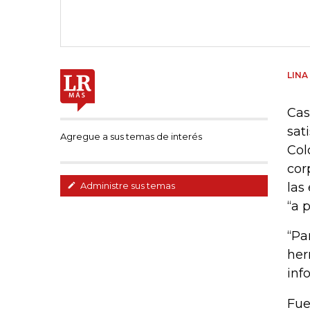
LIN
Cas
sat
Agregue a sus temas de interés
Col
cor
las
Administre sus temas
“a 
“Pa
her
inf
Fue