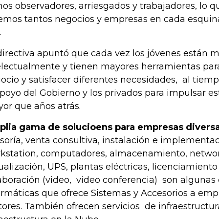
os observadores, arriesgados y trabajadores, lo qu
emos tantos negocios y empresas en cada esquina
.
directiva apuntó que cada vez los jóvenes están 
electualmente y tienen mayores herramientas para 
ocio y satisfacer diferentes necesidades, al tie
apoyo del Gobierno y los privados para impulsar est
or que años atrás.
lia gama de solucioens para empresas divers
soría, venta consultiva, instalación e implementac
kstation, computadores, almacenamiento, networ
tualización, UPS, plantas eléctricas, licenciamiento
aboración (video, video conferencia) son algunas 
ormáticas que ofrece Sistemas y Accesorios a emp
tores. También ofrecen servicios de infraestructu