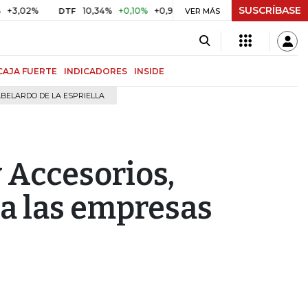
SUSCRÍBASE
%
10,34%
+0,10%
+0,98%
$ 416,96
+$ 0,05
+0,01%
DTF
UVR
VER MÁS
CAJA FUERTE
INDICADORES
INSIDE
BELARDO DE LA ESPRIELLA
 Accesorios,
 a las empresas