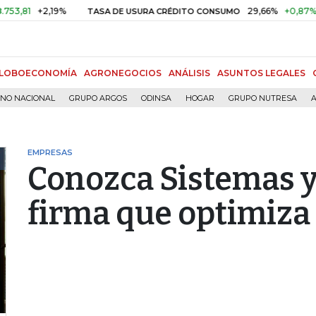
+2,19%
29,66%
+0,87%
+3,02
TASA DE USURA CRÉDITO CONSUMO
LOBOECONOMÍA
AGRONEGOCIOS
ANÁLISIS
ASUNTOS LEGALES
RNO NACIONAL
GRUPO ARGOS
ODINSA
HOGAR
GRUPO NUTRESA
A
EMPRESAS
Conozca Sistemas y
firma que optimiza