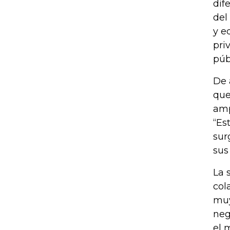
dif
del
y e
pri
púb
De 
que
amp
“Es
sur
sus
La 
col
muy
neg
el 