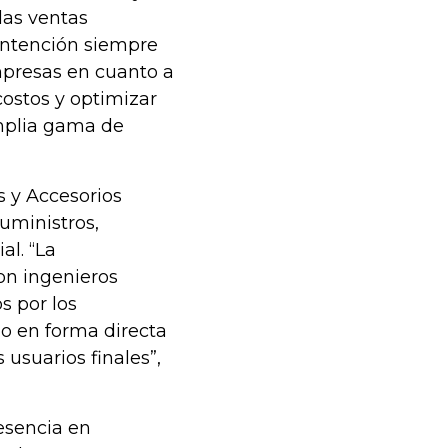
las ventas
 intención siempre
mpresas en cuanto a
costos y optimizar
amplia gama de
s y Accesorios
uministros,
al. “La
on ingenieros
s por los
 o en forma directa
usuarios finales”,
esencia en