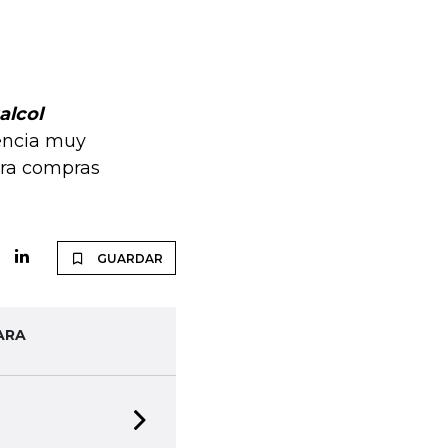
alcol
encia muy
para compras
GUARDAR
ARA
Next slide