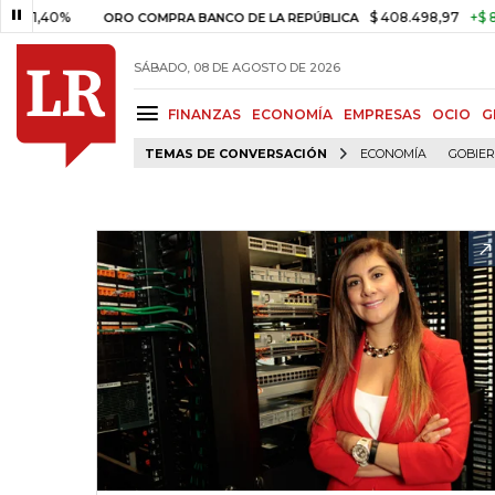
0%
$ 408.498,97
+$ 8.753,81
ORO COMPRA BANCO DE LA REPÚBLICA
SÁBADO, 08 DE AGOSTO DE 2026
FINANZAS
ECONOMÍA
EMPRESAS
OCIO
G
TEMAS DE CONVERSACIÓN
ECONOMÍA
GOBIE