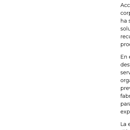
Acc
cor
ha 
sol
rec
pro
En 
des
ser
org
pre
fab
par
exp
La 