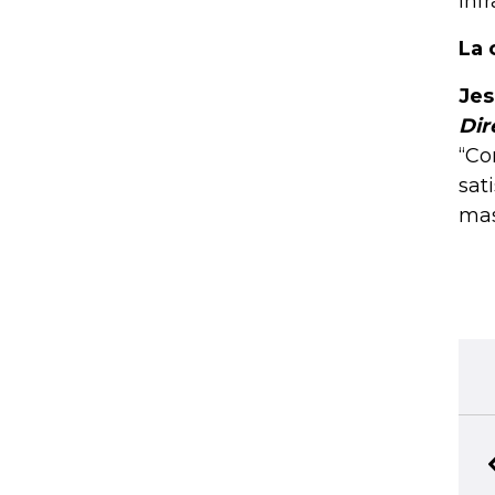
inf
La 
Jes
Dir
“Co
sat
mas