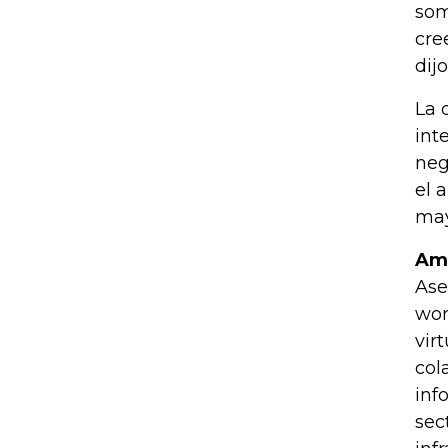
som
cre
dijo
La 
int
neg
el 
may
Amp
Ase
wor
vir
col
inf
sec