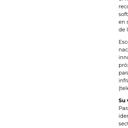
rec
sof
en 
de 
Esc
nac
inn
pró
par
inf
(te
Su 
Par
ide
sec