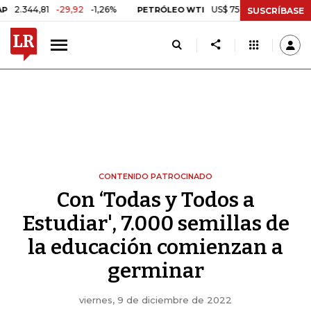
1
-29,92
-1,26%
US$ 75,09
-US$ 0,24
-0,32%
PETRÓLEO WTI
SUSCRÍBASE
CONTENIDO PATROCINADO
Con ‘Todas y Todos a
Estudiar', 7.000 semillas de
la educación comienzan a
germinar
viernes, 9 de diciembre de 2022