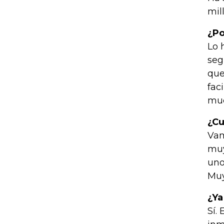
mil
¿Po
Lo 
seg
que
fac
muc
¿Cu
Vam
muy
uno
Muy
¿Ya
Sí.