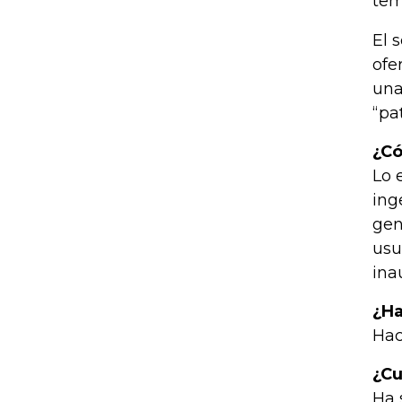
tem
El 
ofe
una
“pa
¿Có
Lo 
ing
gen
usu
ina
¿Ha
Hac
¿Cu
Ha 