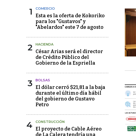
1
COMERCIO
Esta es la oferta de Kokoriko
para los "Gustavos" y
"Abelardos" este 7 de agosto
2
HACIENDA
César Arias será el director
de Crédito Público del
Gobierno de la Espriella
3
BOLSAS
El dólar cerró $21,81 a la baja
durante el último día hábil
del gobierno de Gustavo
Petro
4
CONSTRUCCIÓN
El proyecto de Cable Aéreo
de La Calera tendría una