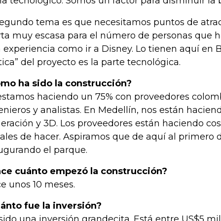
a tecnológico. Somos un factor para disminuir la b
segundo tema es que necesitamos puntos de atrac
rta muy escasa para el número de personas que hay
 experiencia como ir a Disney. Lo tienen aquí en B
tica” del proyecto es la parte tecnológica.
mo ha sido la construcción?
estamos haciendo un 75% con proveedores colomb
enieros y analistas. En Medellín, nos están hacien
eración y 3D. Los proveedores están haciendo co
ales de hacer. Aspiramos que de aquí al primero 
ugurando el parque.
ce cuánto empezó la construcción?
e unos 10 meses.
ánto fue la inversión?
sido una inversión grandecita. Está entre US$5 mi