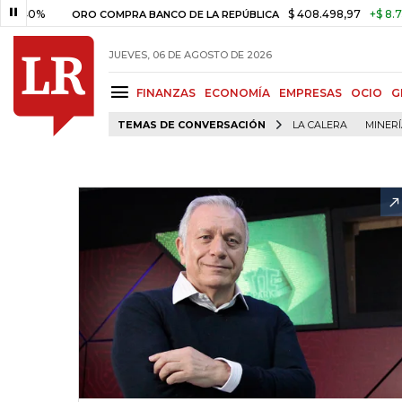
%
$ 408.498,97
+$ 8.753,81
ORO COMPRA BANCO DE LA REPÚBLICA
JUEVES, 06 DE AGOSTO DE 2026
FINANZAS
ECONOMÍA
EMPRESAS
OCIO
G
TEMAS DE CONVERSACIÓN
LA CALERA
MINER