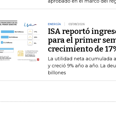
aprobado en el marco del ré
ENERGÍA
03/08/2026
ISA reportó ingres
para el primer se
crecimiento de 17
La utilidad neta acumulada a 
y creció 9% año a año. La deu
billones