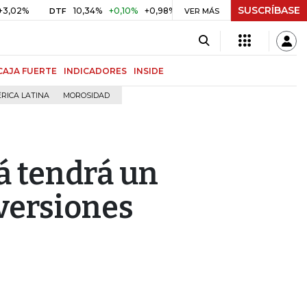
SUSCRÍBASE
10,34%
+0,10%
+0,98%
$ 416,86
+$ 0,05
+0,01%
DTF
UVR
VER MÁS
CAJA FUERTE
INDICADORES
INSIDE
RICA LATINA
MOROSIDAD
á tendrá un
versiones