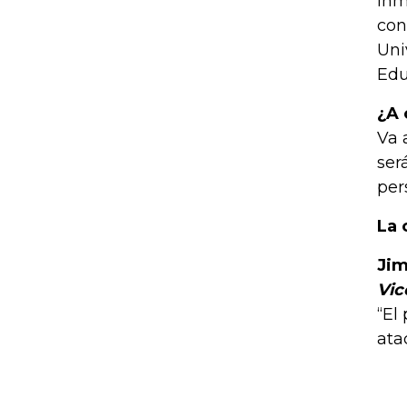
inm
con
Uni
Edu
¿A 
Va 
ser
per
La 
Ji
Vic
“El
ata