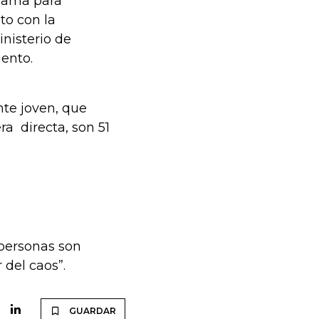
rama para
to con la
nisterio de
iento.
te joven, que
a directa, son 51
 personas son
 del caos”.
GUARDAR