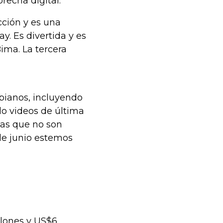
recha digital.
ción y es una
. Es divertida y es
ima. La tercera
ianos, incluyendo
do videos de última
sas que no son
de junio estemos
llones y US$6