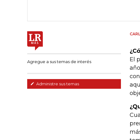
CAR
¿Có
El 
Agregue a sus temas de interés
año
con
aqu
Administre sus temas
obj
¿Qu
Cua
pre
más