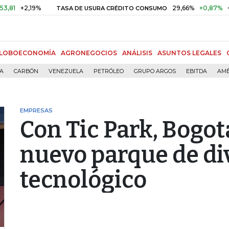
+2,19%
29,66%
+0,87%
+3,02%
TASA DE USURA CRÉDITO CONSUMO
LOBOECONOMÍA
AGRONEGOCIOS
ANÁLISIS
ASUNTOS LEGALES
ÍA
CARBÓN
VENEZUELA
PETRÓLEO
GRUPO ARGOS
EBITDA
AMÉ
EMPRESAS
Con Tic Park, Bogot
nuevo parque de di
tecnológico