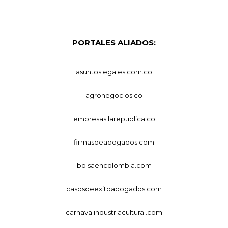
PORTALES ALIADOS:
asuntoslegales.com.co
agronegocios.co
empresas.larepublica.co
firmasdeabogados.com
bolsaencolombia.com
casosdeexitoabogados.com
carnavalindustriacultural.com