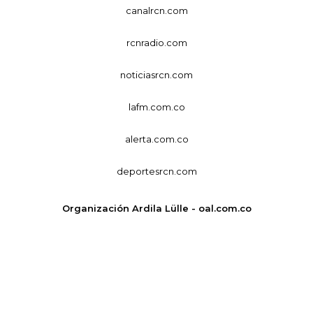
canalrcn.com
rcnradio.com
noticiasrcn.com
lafm.com.co
alerta.com.co
deportesrcn.com
Organización Ardila Lülle - oal.com.co