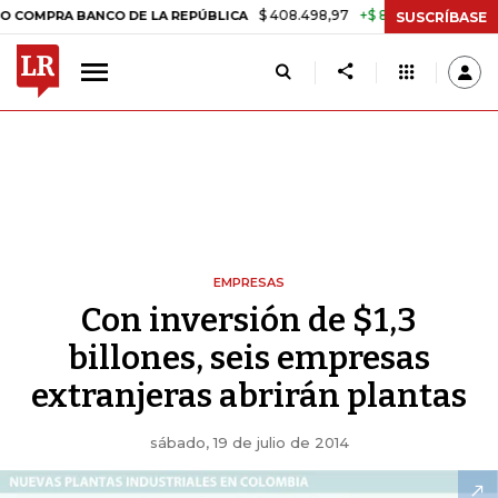
$ 408.498,97
+$ 8.753,81
+2,19%
BANCO DE LA REPÚBLICA
TASA D
SUSCRÍBASE
EMPRESAS
Con inversión de $1,3
billones, seis empresas
extranjeras abrirán plantas
sábado, 19 de julio de 2014