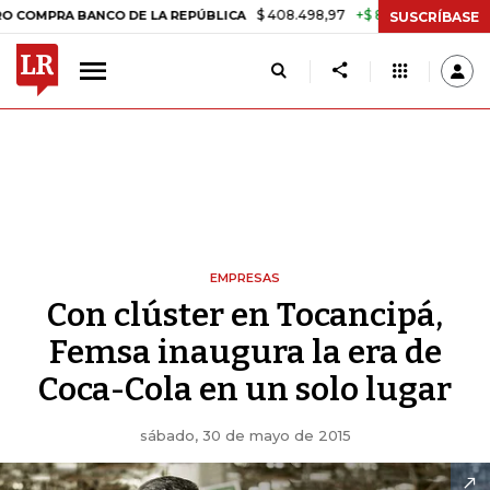
$ 408.498,97
+$ 8.753,81
+2,19%
 BANCO DE LA REPÚBLICA
TASA 
SUSCRÍBASE
EMPRESAS
Con clúster en Tocancipá,
Femsa inaugura la era de
Coca-Cola en un solo lugar
sábado, 30 de mayo de 2015