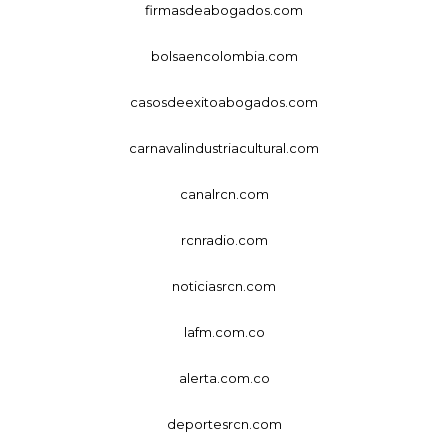
firmasdeabogados.com
bolsaencolombia.com
casosdeexitoabogados.com
carnavalindustriacultural.com
canalrcn.com
rcnradio.com
noticiasrcn.com
lafm.com.co
alerta.com.co
deportesrcn.com