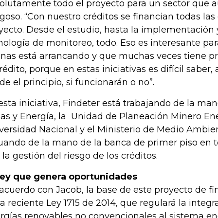
olutamente todo el proyecto para un sector que 
sgoso. “Con nuestro créditos se financian todas las
yecto. Desde el estudio, hasta la implementación y
nología de monitoreo, todo. Eso es interesante pa
nas está arrancando y que muchas veces tiene p
rédito, porque en estas iniciativas es difícil saber, 
de el principio, si funcionarán o no”.
esta iniciativa, Findeter está trabajando de la man
as y Energía, la Unidad de Planeación Minero Ene
versidad Nacional y el Ministerio de Medio Ambien
uando de la mano de la banca de primer piso en t
 la gestión del riesgo de los créditos.
ley que genera oportunidades
acuerdo con Jacob, la base de este proyecto de f
la reciente Ley 1715 de 2014, que regulará la integr
rgías renovables no convencionales al sistema en