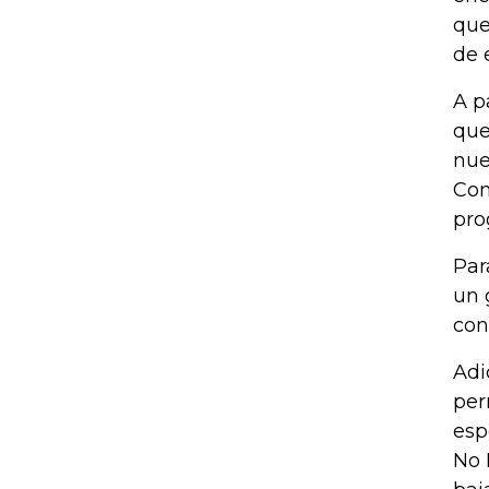
que
de 
A p
que
nue
Con
pro
Par
un 
con
Adi
per
esp
No 