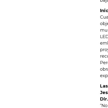
baj
Ini
Cua
obj
mun
LED
emb
pro
rec
Per
obr
exp
Las
Jes
Dir
“No