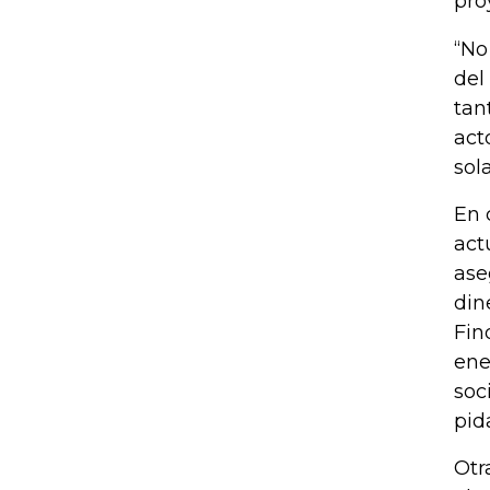
pro
“No
del
tan
act
sol
En 
act
ase
din
Fin
ene
soc
pid
Otr