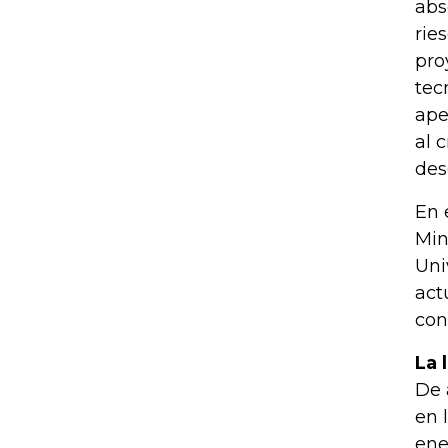
abs
rie
pro
tec
ape
al c
des
En 
Min
Uni
act
con
La 
De 
en 
ene