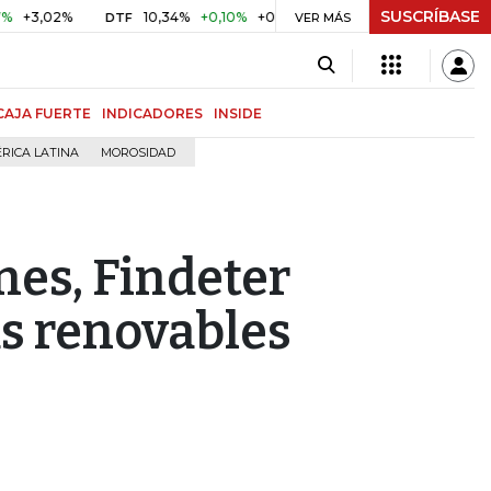
SUSCRÍBASE
2%
10,34%
+0,10%
+0,98%
$ 416,86
+$ 0,05
+0,01%
DTF
UVR
VER MÁS
CAJA FUERTE
INDICADORES
INSIDE
RICA LATINA
MOROSIDAD
nes, Findeter
as renovables