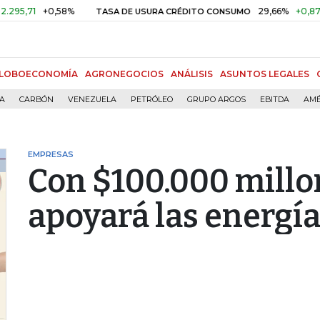
+0,58%
29,66%
+0,87%
+3,0
TASA DE USURA CRÉDITO CONSUMO
LOBOECONOMÍA
AGRONEGOCIOS
ANÁLISIS
ASUNTOS LEGALES
ÍA
CARBÓN
VENEZUELA
PETRÓLEO
GRUPO ARGOS
EBITDA
AMÉ
EMPRESAS
Con $100.000 millo
apoyará las energí