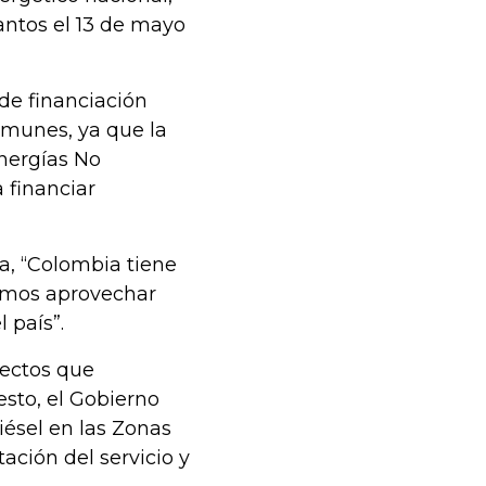
antos el 13 de mayo
 de financiación
omunes, ya que la
nergías No
 financiar
a, “Colombia tiene
remos aprovechar
l país”.
yectos que
sto, el Gobierno
iésel en las Zonas
tación del servicio y