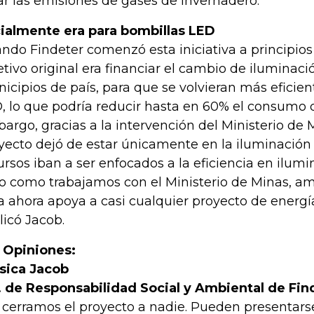
ar las emisiones de gases de invernadero.
cialmente era para bombillas LED
ndo Findeter comenzó esta iniciativa a principios
etivo original era financiar el cambio de iluminaci
icipios de país, para que se volvieran más eficie
, lo que podría reducir hasta en 60% el consumo d
argo, gracias a la intervención del Ministerio de M
yecto dejó de estar únicamente en la iluminación
ursos iban a ser enfocados a la eficiencia en ilumi
o como trabajamos con el Ministerio de Minas, a
a ahora apoya a casi cualquier proyecto de energí
licó Jacob.
 Opiniones:
sica Jacob
. de Responsabilidad Social y Ambiental de Fin
 cerramos el proyecto a nadie. Pueden presentarse