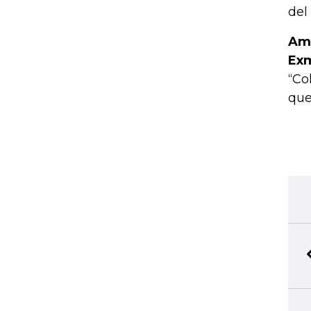
del
Amy
Exm
“Co
que