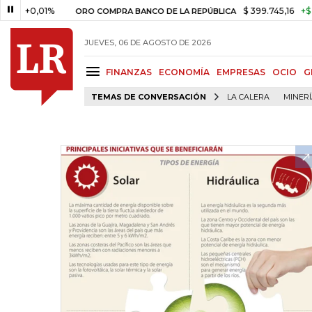
,01%
$ 399.745,16
+$ 2.295,71
ORO COMPRA BANCO DE LA REPÚBLICA
JUEVES, 06 DE AGOSTO DE 2026
FINANZAS
ECONOMÍA
EMPRESAS
OCIO
G
TEMAS DE CONVERSACIÓN
LA CALERA
MINER