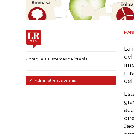
MAR
La 
del
Agregue a sus temas de interés
imp
mis
del
Administre sus temas
Est
gra
acu
dir
Jac