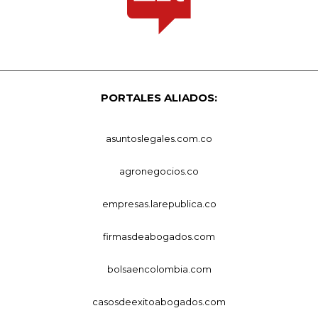
PORTALES ALIADOS:
asuntoslegales.com.co
agronegocios.co
empresas.larepublica.co
firmasdeabogados.com
bolsaencolombia.com
casosdeexitoabogados.com