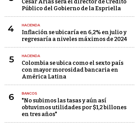
César Arias será el director de Crédito
Público del Gobierno de la Espriella
HACIENDA
4
Inflación se ubicaría en 6,2% en julio y
regresaría a niveles máximos de 2024
HACIENDA
5
Colombia se ubica como el sexto país
con mayor morosidad bancaria en
América Latina
BANCOS
6
"No subimos las tasas y aún así
obtuvimos utilidades por $1,2 billones
en tres años"