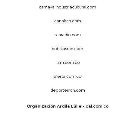
carnavalindustriacultural.com
canalrcn.com
rcnradio.com
noticiasrcn.com
lafm.com.co
alerta.com.co
deportesrcn.com
Organización Ardila Lülle - oal.com.co