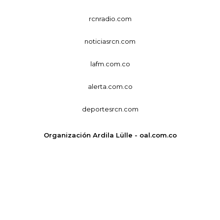
rcnradio.com
noticiasrcn.com
lafm.com.co
alerta.com.co
deportesrcn.com
Organización Ardila Lülle - oal.com.co