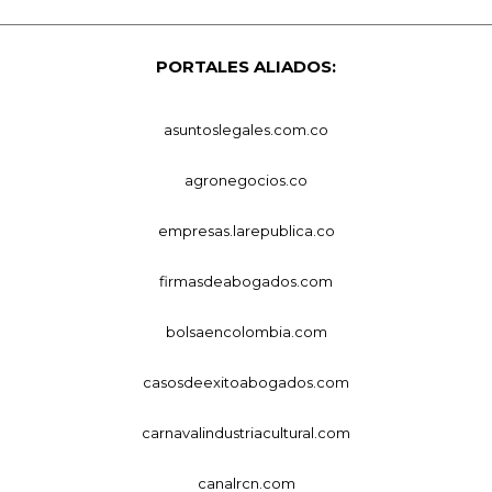
PORTALES ALIADOS:
asuntoslegales.com.co
agronegocios.co
empresas.larepublica.co
firmasdeabogados.com
bolsaencolombia.com
casosdeexitoabogados.com
carnavalindustriacultural.com
canalrcn.com