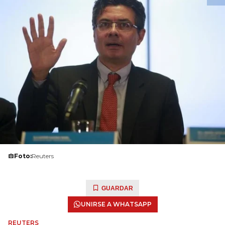
Foto:
Reuters
GUARDAR
UNIRSE A WHATSAPP
REUTERS