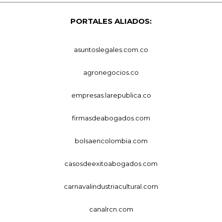
PORTALES ALIADOS:
asuntoslegales.com.co
agronegocios.co
empresas.larepublica.co
firmasdeabogados.com
bolsaencolombia.com
casosdeexitoabogados.com
carnavalindustriacultural.com
canalrcn.com