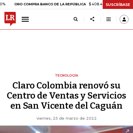
$ 408.498,97
+$ 8.753,81
+2,1
ORO COMPRA BANCO DE LA REPÚBLICA
SUSCRÍBASE
TECNOLOGÍA
Claro Colombia renovó su
Centro de Ventas y Servicios
en San Vicente del Caguán
viernes, 25 de marzo de 2022