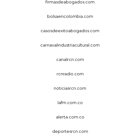
firmasdeabogados.com
bolsaencolombia.com
casosdeexitoabogados.com
carnavalindustriacultural.com
canalrcn.com
rcnradio.com
noticiasrcn.com
lafm.com.co
alerta.com.co
deportesrcn.com