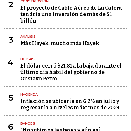
CONSTRUCCIÓN
2
El proyecto de Cable Aéreo de La Calera
tendría una inversión de más de $1
billón
ANÁLISIS
3
Más Hayek, mucho más Hayek
BOLSAS
4
El dólar cerró $21,81 a la baja durante el
último día hábil del gobierno de
Gustavo Petro
HACIENDA
5
Inflación se ubicaría en 6,2% en julio y
regresaría a niveles máximos de 2024
BANCOS
6
"No subimos las tasas y aún así