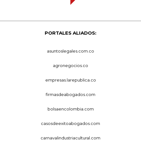
PORTALES ALIADOS:
asuntoslegales.com.co
agronegocios.co
empresas.larepublica.co
firmasdeabogados.com
bolsaencolombia.com
casosdeexitoabogados.com
carnavalindustriacultural.com