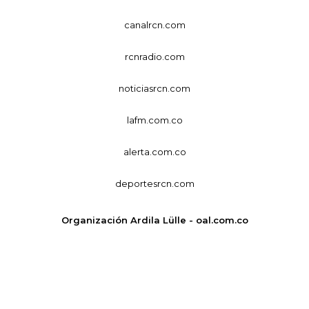
canalrcn.com
rcnradio.com
noticiasrcn.com
lafm.com.co
alerta.com.co
deportesrcn.com
Organización Ardila Lülle - oal.com.co