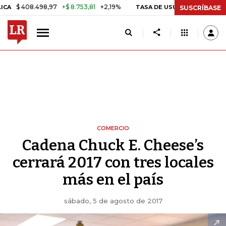
08.498,97
+$ 8.753,81
+2,19%
TASA DE USURA CRÉDITO CONSUMO
SUSCRÍBASE
COMERCIO
Cadena Chuck E. Cheese’s
cerrará 2017 con tres locales
más en el país
sábado, 5 de agosto de 2017