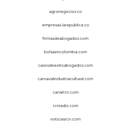
agronegocios.co
empresas.larepublica.co
firmasdeabogados.com
bolsaencolombia.com
casosdeexitoabogados.com
carnavalindustriacultural.com
canalrcn.com
rcnradio.com
noticiasrcn.com