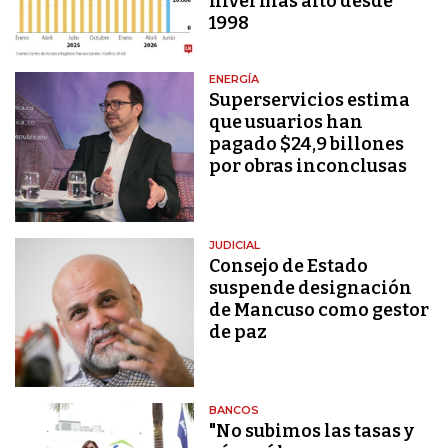
nivel más alto desde
1998
ENERGÍA
Superservicios estima
que usuarios han
pagado $24,9 billones
por obras inconclusas
JUDICIAL
Consejo de Estado
suspende designación
de Mancuso como gestor
de paz
BANCOS
"No subimos las tasas y