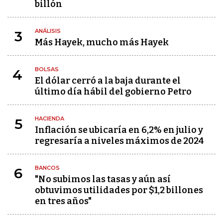
billón
ANÁLISIS
3
Más Hayek, mucho más Hayek
BOLSAS
4
El dólar cerró a la baja durante el
último día hábil del gobierno Petro
HACIENDA
5
Inflación se ubicaría en 6,2% en julio y
regresaría a niveles máximos de 2024
BANCOS
6
"No subimos las tasas y aún así
obtuvimos utilidades por $1,2 billones
en tres años"