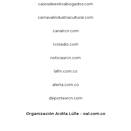
casosdeexitoabogados.com
carnavalindustriacultural.com
canalrcn.com
rcnradio.com
noticiasrcn.com
lafm.com.co
alerta.com.co
deportesrcn.com
Organización Ardila Lülle - oal.com.co