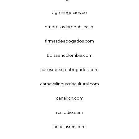
agronegocios.co
empresas.larepublica.co
firmasdeabogados.com
bolsaencolombia.com
casosdeexitoabogados.com
carnavalindustriacultural.com
canalrcn.com
rcnradio.com
noticiasrcn.com