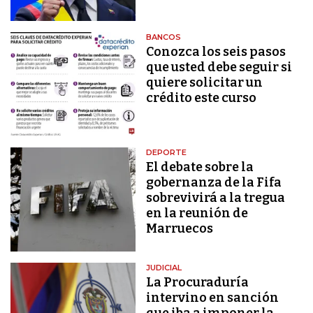
BANCOS
Conozca los seis pasos
que usted debe seguir si
quiere solicitar un
crédito este curso
DEPORTE
El debate sobre la
gobernanza de la Fifa
sobrevivirá a la tregua
en la reunión de
Marruecos
JUDICIAL
La Procuraduría
intervino en sanción