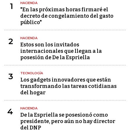
HACIENDA
1
"En las próximas horas firmaré el
decreto de congelamiento del gasto
público"
HACIENDA
2
Estos son los invitados
internacionales que llegan a la
posesión de De la Espriella
TECNOLOGÍA
3
Los gadgets innovadores que están
transformando las tareas cotidianas
del hogar
HACIENDA
4
De la Espriella se posesionó como
presidente, pero aún no hay director
del DNP