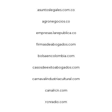
asuntoslegales.com.co
agronegocios.co
empresas.larepublica.co
firmasdeabogados.com
bolsaencolombia.com
casosdeexitoabogados.com
carnavalindustriacultural.com
canalrcn.com
rcnradio.com