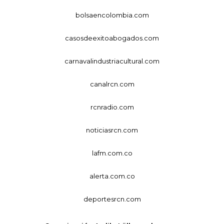
bolsaencolombia.com
casosdeexitoabogados.com
carnavalindustriacultural.com
canalrcn.com
rcnradio.com
noticiasrcn.com
lafm.com.co
alerta.com.co
deportesrcn.com