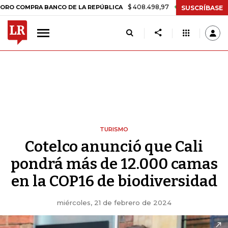
$ 408.498,97
+$ 8.753,81
+2,19%
PRA BANCO DE LA REPÚBLICA
TA
SUSCRÍBASE
TURISMO
Cotelco anunció que Cali
pondrá más de 12.000 camas
en la COP16 de biodiversidad
miércoles, 21 de febrero de 2024