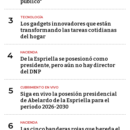
público"
TECNOLOGÍA
3
Los gadgets innovadores que están
transformando las tareas cotidianas
del hogar
HACIENDA
4
De la Espriella se posesionó como
presidente, pero aún no hay director
del DNP
CUBRIMIENTO EN VIVO
5
Siga en vivo la posesión presidencial
de Abelardo de la Espriella para el
periodo 2026-2030
HACIENDA
6
Las cinco banderas rojas que hereda el