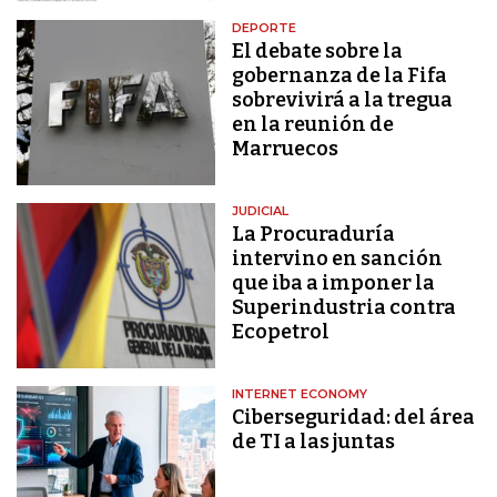
DEPORTE
El debate sobre la
gobernanza de la Fifa
sobrevivirá a la tregua
en la reunión de
Marruecos
JUDICIAL
La Procuraduría
intervino en sanción
que iba a imponer la
Superindustria contra
Ecopetrol
INTERNET ECONOMY
Ciberseguridad: del área
de TI a las juntas