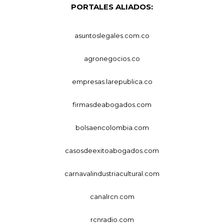
PORTALES ALIADOS:
asuntoslegales.com.co
agronegocios.co
empresas.larepublica.co
firmasdeabogados.com
bolsaencolombia.com
casosdeexitoabogados.com
carnavalindustriacultural.com
canalrcn.com
rcnradio.com