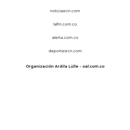
noticiasrcn.com
lafm.com.co
alerta.com.co
deportesrcn.com
Organización Ardila Lülle - oal.com.co