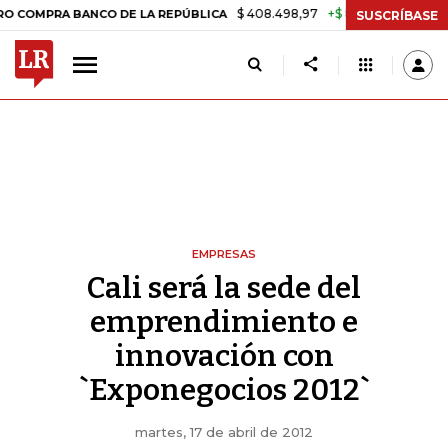
$ 408.498,97
+$ 8.753,81
+2,19%
MPRA BANCO DE LA REPÚBLICA
T
SUSCRÍBASE
EMPRESAS
Cali será la sede del
emprendimiento e
innovación con
`Exponegocios 2012`
martes, 17 de abril de 2012