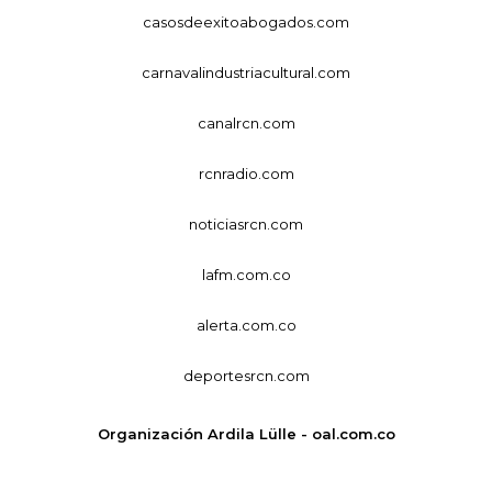
casosdeexitoabogados.com
carnavalindustriacultural.com
canalrcn.com
rcnradio.com
noticiasrcn.com
lafm.com.co
alerta.com.co
deportesrcn.com
Organización Ardila Lülle - oal.com.co