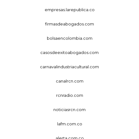
empresas.larepublica.co
firmasdeabogados.com
bolsaencolombia.com
casosdeexitoabogados.com
carnavalindustriacultural.com
canalrcn.com
rcnradio.com
noticiasrcn.com
lafm.com.co
alerta.com.co