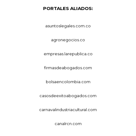
PORTALES ALIADOS:
asuntoslegales.com.co
agronegocios.co
empresas.larepublica.co
firmasdeabogados.com
bolsaencolombia.com
casosdeexitoabogados.com
carnavalindustriacultural.com
canalrcn.com