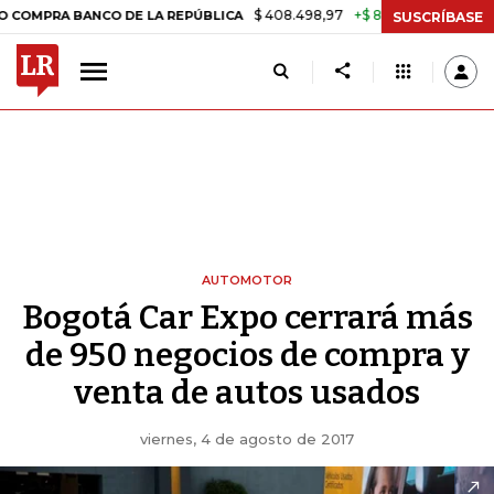
$ 408.498,97
+$ 8.753,81
+2,19%
ANCO DE LA REPÚBLICA
TASA D
SUSCRÍBASE
AUTOMOTOR
Bogotá Car Expo cerrará más
de 950 negocios de compra y
venta de autos usados
viernes, 4 de agosto de 2017