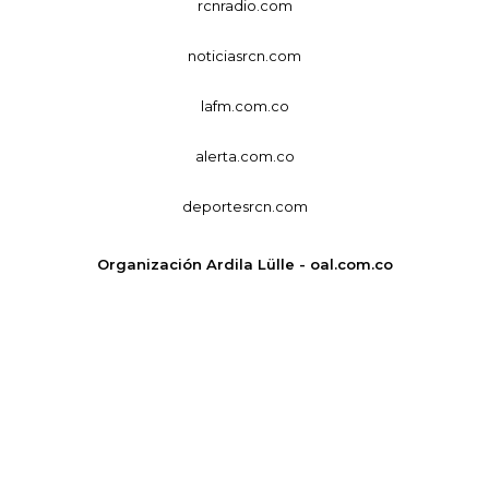
rcnradio.com
noticiasrcn.com
lafm.com.co
alerta.com.co
deportesrcn.com
Organización Ardila Lülle - oal.com.co